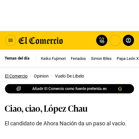
Temas del día
Keiko Fujimori
Feriados
Simon Biles
Papa León X
El Comercio
·
Opinion
·
Vuelo De Libelo
Añadir El Comercio como fuente preferida en
Ciao, ciao, López Chau
El candidato de Ahora Nación da un paso al vacío.