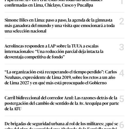
1
confirmadas en Lima, Chiclayo, Cusco y Pucallpa
2
Simone Biles en Lima: paso a paso, la agenda de la gimnasta
más ganadora del mundo y una visita que emocionará a toda
una selección nacional
3
Aerolíneas responden a LAP sobre la TUUA a escalas
internacionales: “Una reducción parcial deja intacta la
desventaja competitiva de fondo”
4
“La organización está recuperando el tiempo perdido”: Carlos
Neuhaus, expresidente de Lima 2019, sobre los retos a un año
de Lima 2027 y en qué más está preocupado el Gobierno
5
Carril bidireccional del corredor Azul: Las razones detrás de la
postergación del cambio de sentido de la Av. Arequipa por parte
de la ATU
6
De brigadas de seguridad urbana al rol de los militares: ¿qué se
sabe del plan de seguridad que Abelardo de la Espriella pondrá