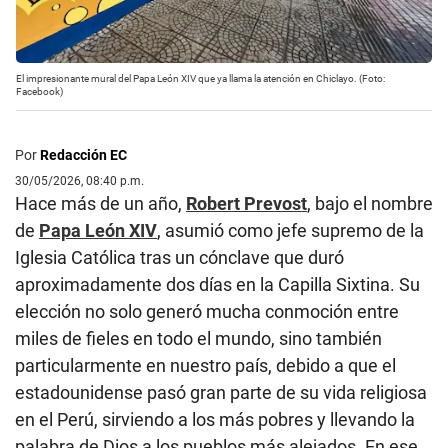
El impresionante mural del Papa León XIV que ya llama la atención en Chiclayo. (Foto:
Facebook)
Por
Redacción EC
30/05/2026, 08:40 p.m.
Hace más de un año,
Robert Prevost
, bajo el nombre
de
Papa León XIV
, asumió como jefe supremo de la
Iglesia Católica tras un cónclave que duró
aproximadamente dos días en la Capilla Sixtina. Su
elección no solo generó mucha conmoción entre
miles de fieles en todo el mundo, sino también
particularmente en nuestro país, debido a que el
estadounidense pasó gran parte de su vida religiosa
en el Perú, sirviendo a los más pobres y llevando la
palabra de Dios a los pueblos más alejados. En ese