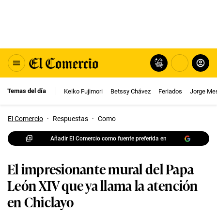
Temas del día
Keiko Fujimori
Betssy Chávez
Feriados
Jorge Me
El Comercio
·
Respuestas
·
Como
Añadir El Comercio como fuente preferida en
El impresionante mural del Papa
León XIV que ya llama la atención
en Chiclayo