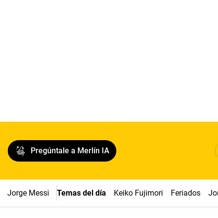
Pregúntale a Merlín IA
Jorge Messi
Temas del día
Keiko Fujimori
Feriados
Jo