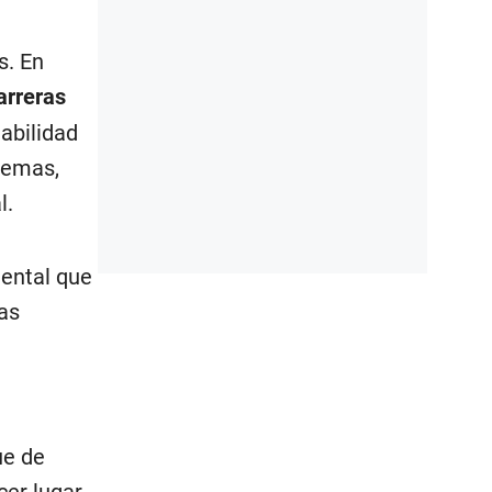
s. En
arreras
abilidad
temas,
l.
ental que
as
ue de
er lugar,