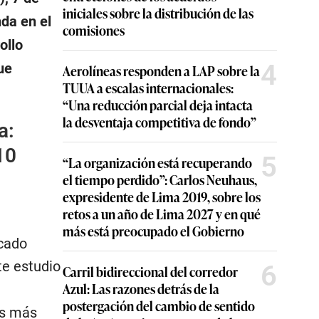
iniciales sobre la distribución de las
da en el
comisiones
ollo
4
ue
Aerolíneas responden a LAP sobre la
TUUA a escalas internacionales:
“Una reducción parcial deja intacta
la desventaja competitiva de fondo”
a:
10
5
“La organización está recuperando
el tiempo perdido”: Carlos Neuhaus,
expresidente de Lima 2019, sobre los
retos a un año de Lima 2027 y en qué
más está preocupado el Gobierno
rcado
te estudio
6
Carril bidireccional del corredor
Azul: Las razones detrás de la
postergación del cambio de sentido
os más