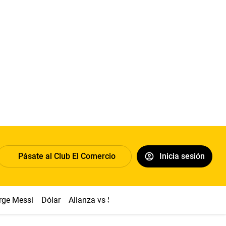
Pásate al Club El Comercio
Inicia sesión
rge Messi
Dólar
Alianza vs Sport Boys
Papa León XIV
Co