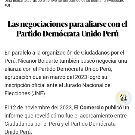
Dina Boluarte participó en el evento del partido de su hermano #VideosEC
c
#UI
o
n
d
Las negociaciones para aliarse con el
s
o
Partido Demócrata Unido Perú
f
9
m
i
n
En paralelo a la organización de Ciudadanos por el
u
Perú, Nicanor Boluarte también buscó negociar una
t
e
alianza con el Partido Demócrata Unido Perú,
s
,
agrupación que en marzo del 2023 logró su
2
inscripción oficial ante el Jurado Nacional de
8
s
Elecciones (JNE).
e
c
o
El 12 de noviembre del 2023,
El Comercio
publicó un
n
d
informe que reveló
cómo fue el acercamiento entre
s
Ciudadanos por el Perú y el Partido Demócrata
Unido Perú
.