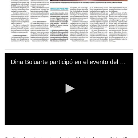
Dina Boluarte participó en el evento del partido de su hermano #VideosEC #UI
0
s
e