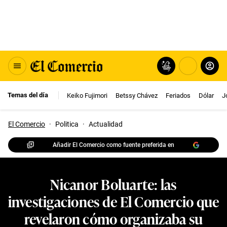
Temas del día
Keiko Fujimori
Betssy Chávez
Feriados
Dólar
J
El Comercio
·
Politica
·
Actualidad
Añadir El Comercio como fuente preferida en
Nicanor Boluarte: las
investigaciones de El Comercio que
revelaron cómo organizaba su