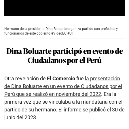
0
s
e
Hermano de la presidenta Dina Boluarte organiza partido con prefectos y
c
funcionarios de este gobierno #VideoEC #UI
o
n
d
Dina Boluarte participó en evento de
s
o
Ciudadanos por el Perú
f
8
m
i
n
Otra revelación de
El Comercio
fue
la presentación
u
de Dina Boluarte en un evento de Ciudadanos por el
t
e
Perú que se realizó en noviembre del 2022
. Era la
s
,
primera vez que se vinculaba a la mandataria con el
1
partido de su hermano. El informe se publicó el 30 de
9
s
junio del 2023.
e
c
o