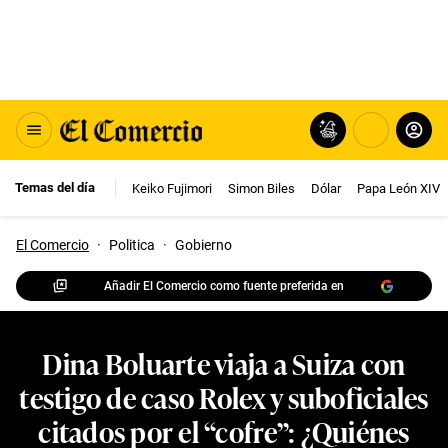
Temas del día
Keiko Fujimori
Simon Biles
Dólar
Papa León XIV
El Comercio
·
Politica
·
Gobierno
Añadir El Comercio como fuente preferida en
Dina Boluarte viaja a Suiza con
testigo de caso Rolex y suboficiales
citados por el “cofre”: ¿Quiénes