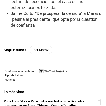
,
lectura de resolución por el caso de las
4
esterilizaciones forzadas
1
s
Jaime Quito: “De prosperar la censura” a Maraví,
e
“pediría al presidente” que opte por la cuestión
c
o
de confianza
n
d
s
Seguir temas
Íber Maraví
Conforme a los criterios de
Tipo de trabajo:
Noticias
Lo más visto
1
Papa León XIV en Perú: estas son todas las actividades
confirmadas en Lima, Chiclayo, Cusco y Pucallpa