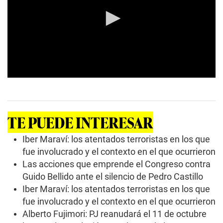
0
s
e
c
o
TE PUEDE INTERESAR
n
d
s
Iber Maraví: los atentados terroristas en los que
o
fue involucrado y el contexto en el que ocurrieron
f
2
Las acciones que emprende el Congreso contra
m
Guido Bellido ante el silencio de Pedro Castillo
i
n
Iber Maraví: los atentados terroristas en los que
u
t
fue involucrado y el contexto en el que ocurrieron
e
Alberto Fujimori: PJ reanudará el 11 de octubre
s