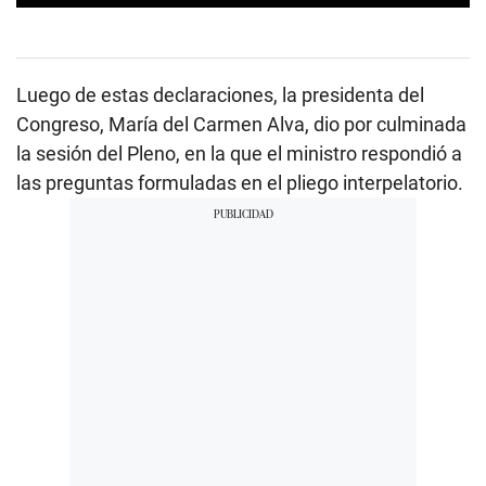
0
s
e
c
o
Luego de estas declaraciones, la presidenta del
n
d
Congreso, María del Carmen Alva, dio por culminada
s
la sesión del Pleno, en la que el ministro respondió a
o
f
las preguntas formuladas en el pliego interpelatorio.
0
s
e
c
o
n
d
s