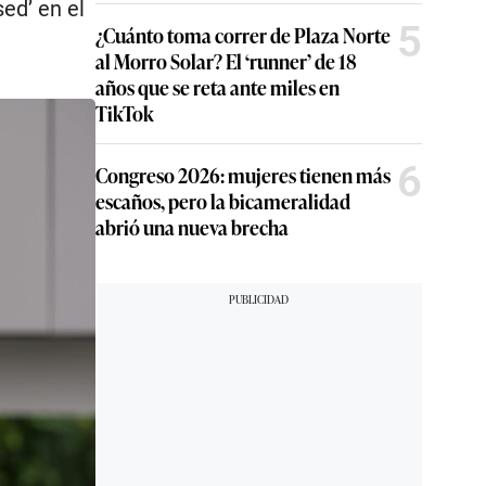
ed’ en el
5
¿Cuánto toma correr de Plaza Norte
al Morro Solar? El ‘runner’ de 18
años que se reta ante miles en
TikTok
6
Congreso 2026: mujeres tienen más
escaños, pero la bicameralidad
abrió una nueva brecha