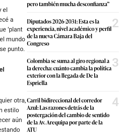
pero también mucha desconfianza”
 el
ecé a
2
Diputados 2026-2031: Esta es la
experiencia, nivel académico y perfil
ue ‘plant
de la nueva Cámara Baja del
y el mundo
Congreso
ese punto.
3
Colombia se suma al giro regional a
la derecha: cuánto cambia la política
el
exterior con la llegada de De la
Espriella
4
Carril bidireccional del corredor
uier otra,
Azul: Las razones detrás de la
n estilo
postergación del cambio de sentido
ecer aún
de la Av. Arequipa por parte de la
ATU
estando