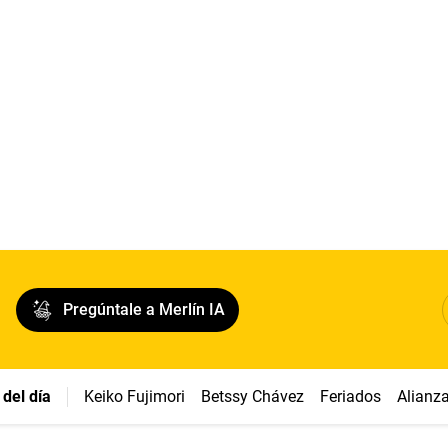
Pregúntale a Merlín IA
del día
Keiko Fujimori
Betssy Chávez
Feriados
Alianz