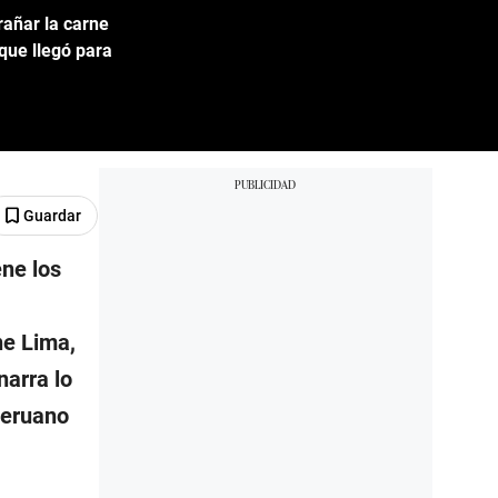
rañar la carne
que llegó para
Guardar
ne los
ne Lima,
narra lo
peruano