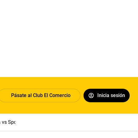
Pásate al Club El Comercio
Inicia sesión
a vs Sport Boys
Jorge Messi
Dólar
Papa León XIV
Congre