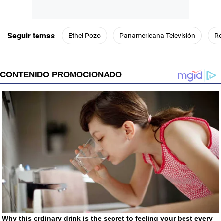
Seguir temas
Ethel Pozo
Panamericana Televisión
Re