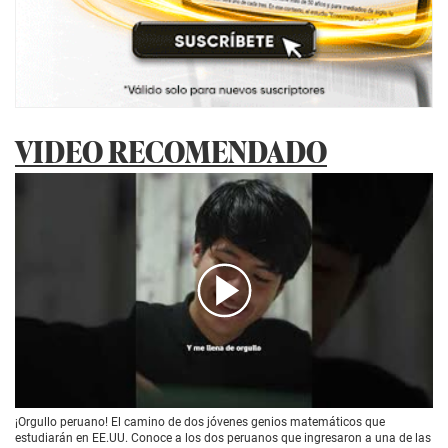
VIDEO RECOMENDADO
00:00
/
01:41
¡Orgullo peruano! El camino de dos jóvenes genios matemáticos que
estudiarán en EE.UU. Conoce a los dos peruanos que ingresaron a una de las