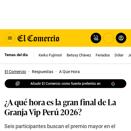
Temas del día
Keiko Fujimori
Betssy Chávez
Feriados
Dólar
J
El Comercio
·
Respuestas
·
A Que Hora
Añadir El Comercio como fuente preferida en
¿A qué hora es la gran final de La
Granja Vip Perú 2026?
Seis participantes buscan el premio mayor en el