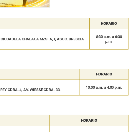
HORARIO
8:30 a.m. a 6:30
 P.J. CIUDADELA CHALACA MZS. A, P, ASOC. BRESCIA
p.m.
HORARIO
10:00 a.m. a 4:00 p.m.
O REY CDRA. 4, AV. WIESSE CDRA. 33.
HORARIO