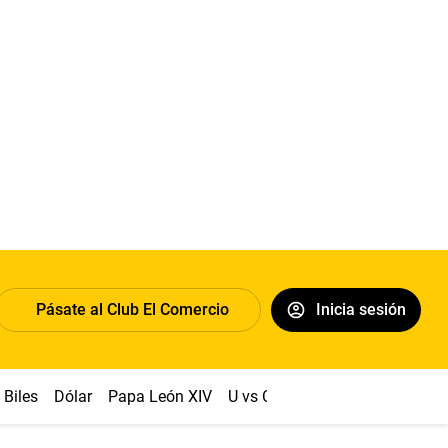
Pásate al Club El Comercio
Inicia sesión
Biles
Dólar
Papa León XIV
U vs Cristal
Congreso
Mach