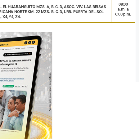
08:00
OS. EL HUARANGUITO MZS. A, B, C, D, ASOC. VIV. LAS BRISAS
a.m. a
ICANA NORTE KM. 22 MZS. B, C, D, URB. PUERTA DEL SOL
6:00 p.m.
 X4, Y4, Z4.