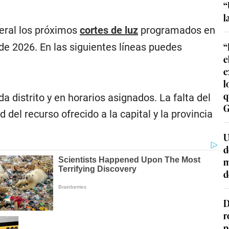
“
l
eral los próximos
cortes de luz
programados en
“
de 2026. En las siguientes líneas puedes
e
e
l
q
a distrito y en horarios asignados. La falta del
G
del recurso ofrecido a la capital y la provincia
U
d
m
d
D
r
p