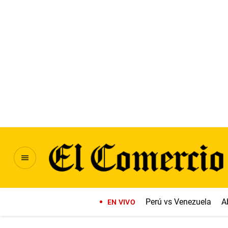
Perú vs Venezuela
A
EN VIVO