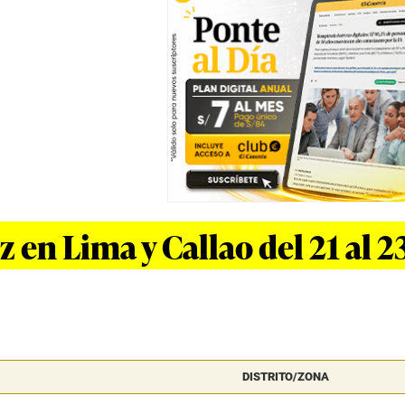
z en Lima y Callao del 21 al 
DISTRITO/ZONA