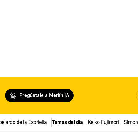
Pregúntale a Merlín IA
belardo de la Espriella
Temas del día
Keiko Fujimori
Simon 