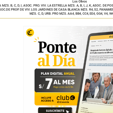
Los Olivos
ZS. B, C, D, I, ASOC. PRO. VIV. LA ESTRELLA MZS. A, B, I, J, K, ASOC. DE P
OC.DE PROP. DE VIV. LOS JARDINES DE CASA BLANCA MZS. R4, S2, PANAMER
MZS. C, D, URB. PRO MZS. AA4, BB4, CC4, EE4, GG4, V4, W4,