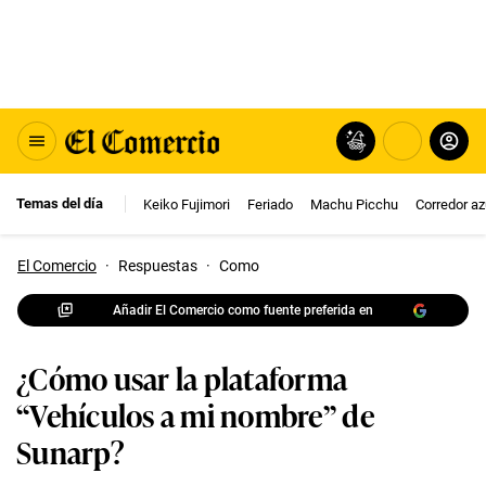
Temas del día
Keiko Fujimori
Feriado
Machu Picchu
Corredor az
El Comercio
·
Respuestas
·
Como
Añadir El Comercio como fuente preferida en
¿Cómo usar la plataforma
“Vehículos a mi nombre” de
Sunarp?