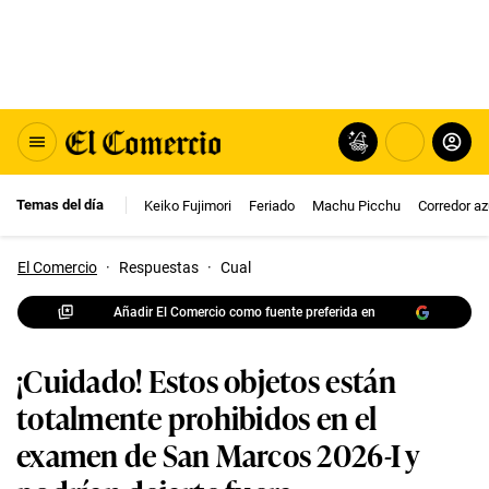
Temas del día
Keiko Fujimori
Feriado
Machu Picchu
Corredor az
El Comercio
·
Respuestas
·
Cual
Añadir El Comercio como fuente preferida en
¡Cuidado! Estos objetos están
totalmente prohibidos en el
examen de San Marcos 2026-I y