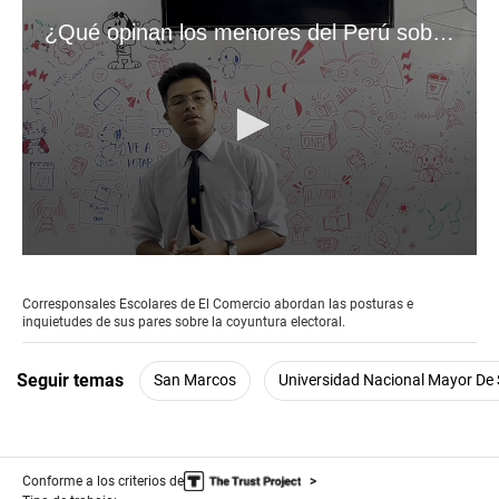
¿Qué opinan los menores del Perú sobre las elecciones del 2026?
0
seconds
of
Corresponsales Escolares de El Comercio abordan las posturas e
10
inquietudes de sus pares sobre la coyuntura electoral.
minutes,
44
seconds
Seguir temas
San Marcos
Universidad Nacional Mayor De
Conforme a los criterios de