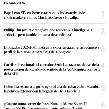
Lo más visto
1
Papa León XIV en Perú: estas son todas las actividades
confirmadas en Lima, Chiclayo, Cusco y Pucallpa
2
Phillip Chu Joy: “Le tengo mucho respeto a la inteligencia
artificial, pero también mucha desconfianza”
3
Diputados 2026-2031: Esta es la experiencia, nivel académico y
perfil de la nueva Cámara Baja del Congreso
4
Carril bidireccional del corredor Azul: Las razones detrás de la
postergación del cambio de sentido de la Av. Arequipa por parte
de la ATU
5
Colombia se suma al giro regional a la derecha: cuánto cambia
la política exterior con la llegada de De la Espriella
6
¿Cuánto toma correr de Plaza Norte al Morro Solar? El
‘runner’ de 18 años que se reta ante miles en TikTok