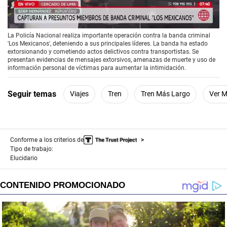
00:00
/
05:00
La Policía Nacional realiza importante operación contra la banda criminal
'Los Mexicanos', deteniendo a sus principales líderes. La banda ha estado
extorsionando y cometiendo actos delictivos contra transportistas. Se
presentan evidencias de mensajes extorsivos, amenazas de muerte y uso de
información personal de víctimas para aumentar la intimidación.
Seguir temas
Viajes
Tren
Tren Más Largo
Ver 
Conforme a los criterios de
Tipo de trabajo:
Elucidario