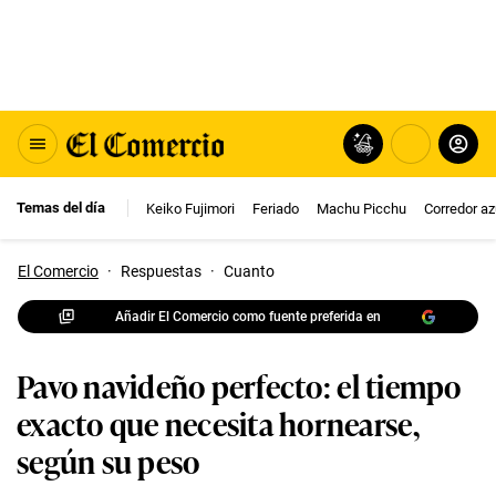
Temas del día
Keiko Fujimori
Feriado
Machu Picchu
Corredor az
El Comercio
·
Respuestas
·
Cuanto
Añadir El Comercio como fuente preferida en
Pavo navideño perfecto: el tiempo
exacto que necesita hornearse,
según su peso