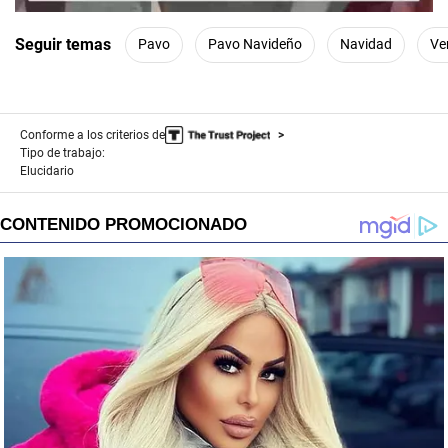
Seguir temas
Pavo
Pavo Navideño
Navidad
Ve
Conforme a los criterios de
Tipo de trabajo:
Elucidario