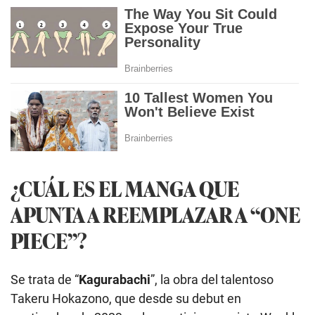
¿CUÁL ES EL MANGA QUE
APUNTA A REEMPLAZAR A “ONE
PIECE”?
Se trata de “
Kagurabachi
”, la obra del talentoso
Takeru Hokazono, que desde su debut en