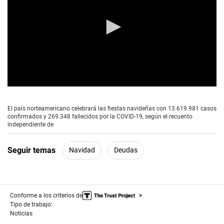
0
s
e
El país norteamericano celebrará las fiestas navideñas con 13.619.981 casos
c
confirmados y 269.348 fallecidos por la COVID-19, según el recuento
o
independiente de
n
d
s
Seguir temas
Navidad
Deudas
o
f
1
m
i
n
Conforme a los criterios de
u
Tipo de trabajo:
t
Noticias
e