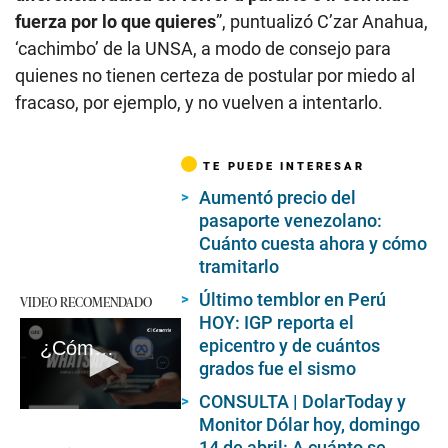
fuerza por lo que quieres
”, puntualizó C’zar Anahua,
‘cachimbo’ de la UNSA, a modo de consejo para
quienes no tienen certeza de postular por miedo al
fracaso, por ejemplo, y no vuelven a intentarlo.
TE PUEDE INTERESAR
Aumentó precio del
pasaporte venezolano:
Cuánto cuesta ahora y cómo
tramitarlo
Último temblor en Perú
VIDEO RECOMENDADO
HOY: IGP reporta el
epicentro y de cuántos
¿Cómo activar la IA en WhatsApp?
grados fue el sismo
CONSULTA | DolarToday y
0
Monitor Dólar hoy, domingo
seconds
14 de abril: A cuánto se
of