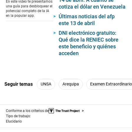
En este video te presentamos
59
cotiza el dólar en Venezuela
una guía para desbloquear el
seconds
potencial completo de la IA
Últimas noticias del afp
en la popular app.
este 13 de abril
DNI electrónico gratuito:
Qué dice la RENIEC sobre
este beneficio y quiénes
acceden
Seguir temas
UNSA
Arequipa
Examen Extraordinari
Conforme a los criterios de
Tipo de trabajo:
Elucidario