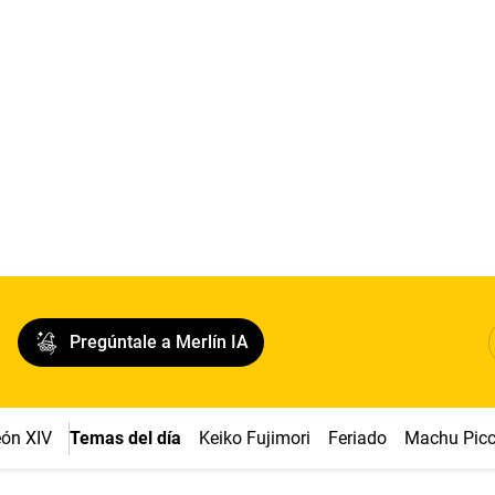
Pregúntale a Merlín IA
ón XIV
Temas del día
Keiko Fujimori
Feriado
Machu Pic