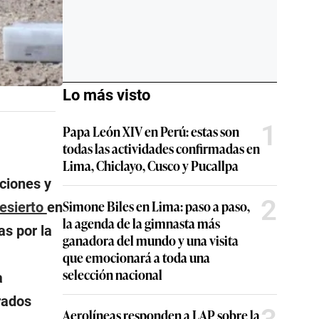
Lo más visto
1
Papa León XIV en Perú: estas son
todas las actividades confirmadas en
Lima, Chiclayo, Cusco y Pucallpa
aciones y
2
Simone Biles en Lima: paso a paso,
esierto
en
la agenda de la gimnasta más
as por la
ganadora del mundo y una visita
que emocionará a toda una
selección nacional
a
rados
Aerolíneas responden a LAP sobre la