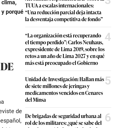
3
 clima,
TUUA a escalas internacionales:
 y porqué
“Una reducción parcial deja intacta
la desventaja competitiva de fondo”
4
“La organización está recuperando
el tiempo perdido”: Carlos Neuhaus,
expresidente de Lima 2019, sobre los
retos a un año de Lima 2027 y en qué
 DE
más está preocupado el Gobierno
5
Unidad de Investigación: Hallan más
de siete millones de jeringas y
medicamentos vencidos en Cenares
del Minsa
ha
eviste de
6
De brigadas de seguridad urbana al
 español,
rol de los militares: ¿qué se sabe del