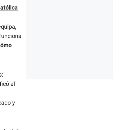
atólica
equipa,
 funciona
 cómo
s:
ficó al
cado y
.