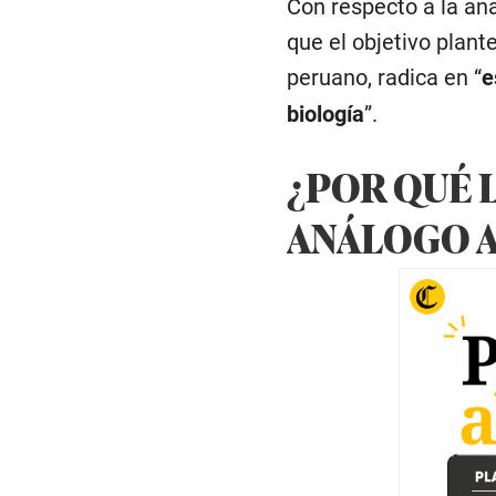
Con respecto a la an
que el objetivo plante
peruano, radica en “
e
biología
”.
¿POR QUÉ L
ANÁLOGO A