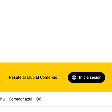
Pásate al Club El Comercio
Inicia sesión
chu
Corredor azul
Dólar
Congreso
Nasca
Acuña
Toled