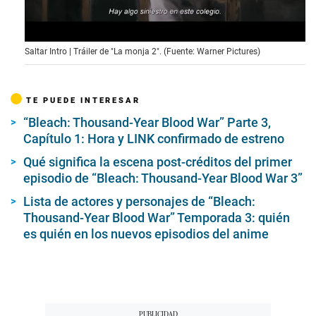
0
Saltar Intro | Tráiler de "La monja 2". (Fuente: Warner Pictures)
o
f
2
m
TE PUEDE INTERESAR
i
n
“Bleach: Thousand-Year Blood War” Parte 3,
u
t
Capítulo 1: Hora y LINK confirmado de estreno
e
s
Qué significa la escena post-créditos del primer
,
episodio de “Bleach: Thousand-Year Blood War 3”
2
0
Lista de actores y personajes de “Bleach:
s
e
Thousand-Year Blood War” Temporada 3: quién
c
es quién en los nuevos episodios del anime
o
n
d
s