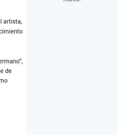
 artista,
ecimiento
hermano”,
se de
omo