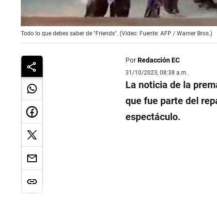
0
Todo lo que debes saber de "Friends". (Video: Fuente: AFP / Warner Bros.)
seconds
of
3
minutes,
Por
Redacción EC
18
31/10/2023, 08:38 a.m.
seconds
Volume
La noticia de la pre
0%
que fue parte del rep
espectáculo.