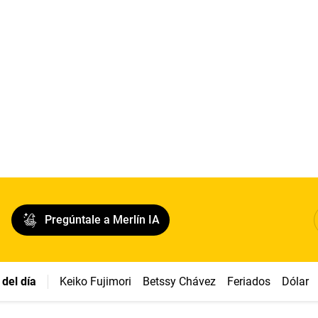
Pregúntale a Merlín IA
del día
Keiko Fujimori
Betssy Chávez
Feriados
Dólar