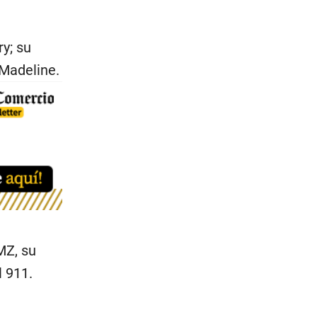
y; su
 Madeline.
MZ, su
l 911.