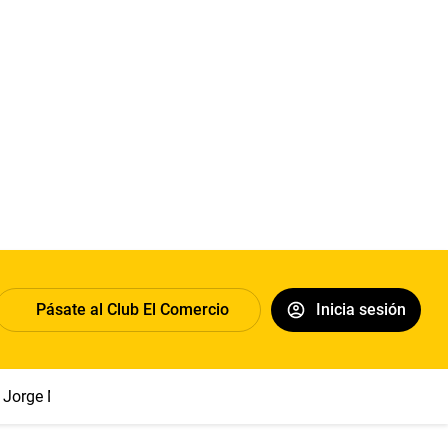
Pásate al Club El Comercio
Inicia sesión
Jorge Messi
Papa León XIV
Congreso
Sueldo mínimo
Cl