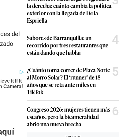
3
la derecha: cuánto cambia la política
exterior con la llegada de De la
Espriella
ades del
4
Sabores de Barranquilla: un
izado
recorrido por tres restaurantes que
están dando que hablar
l
5
¿Cuánto toma correr de Plaza Norte
al Morro Solar? El ‘runner’ de 18
años que se reta ante miles en
TikTok
6
Congreso 2026: mujeres tienen más
escaños, pero la bicameralidad
abrió una nueva brecha
aquí