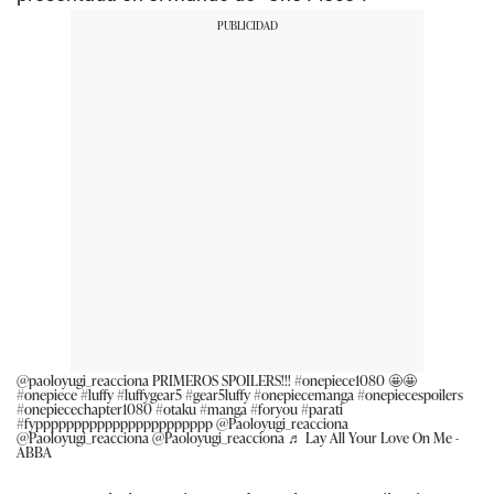
@paoloyugi_reacciona
PRIMEROS SPOILERS!!!
#onepiece1080
🤩🤩
#onepiece
#luffy
#luffygear5
#gear5luffy
#onepiecemanga
#onepiecespoilers
#onepiecechapter1080
#otaku
#manga
#foryou
#parati
#fyppppppppppppppppppppppp
@Paoloyugi_reacciona
@Paoloyugi_reacciona @Paoloyugi_reacciona
♬ Lay All Your Love On Me -
ABBA