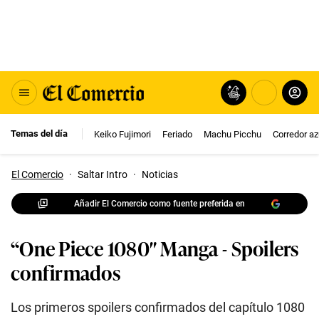
Temas del día
Keiko Fujimori
Feriado
Machu Picchu
Corredor az
El Comercio
·
Saltar Intro
·
Noticias
Añadir El Comercio como fuente preferida en
“One Piece 1080″ Manga - Spoilers
confirmados
Los primeros spoilers confirmados del capítulo 1080