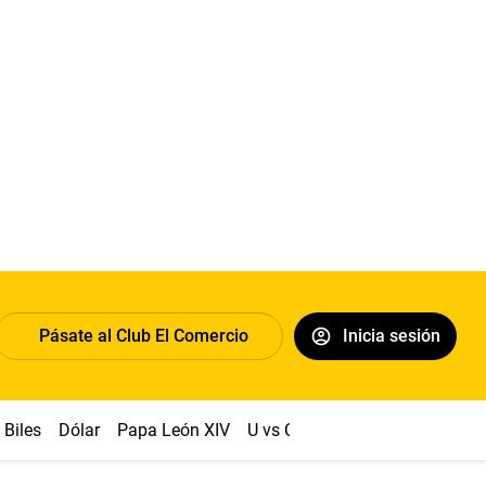
Pásate al Club El Comercio
Inicia sesión
Biles
Dólar
Papa León XIV
U vs Cristal
Congreso
Mach