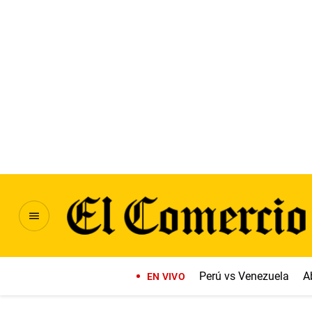
Perú vs Venezuela
A
EN VIVO