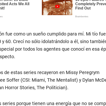
ón fue como un sueño cumplido para mí. Mi tío fu
 y 60. Crecí no sólo idolatrándolo a él, sino tambié
special por todos los agentes que conocí en esa ép
especto.
os de estas series recayeron en Missy Peregrym
e Soffer (CSI: Miami, The Mentalist) y Dylan McD
n Horror Stories, The Politician).
tas series porque tienen una energía que no se com