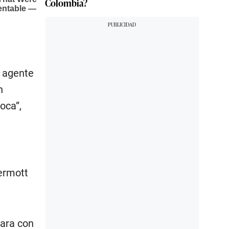
Colombia?
e agente
n
oca”,
ermott
para con