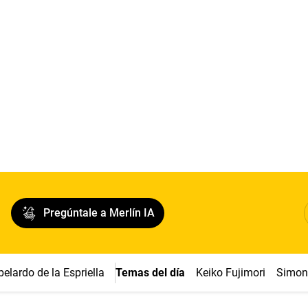
Pregúntale a Merlín IA
belardo de la Espriella
Temas del día
Keiko Fujimori
Simon 