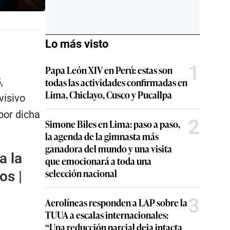
Lo más visto
1
Papa León XIV en Perú: estas son
,
todas las actividades confirmadas en
Lima, Chiclayo, Cusco y Pucallpa
visivo
por dicha
2
Simone Biles en Lima: paso a paso,
la agenda de la gimnasta más
ganadora del mundo y una visita
a la
que emocionará a toda una
selección nacional
os |
3
Aerolíneas responden a LAP sobre la
TUUA a escalas internacionales:
“Una reducción parcial deja intacta