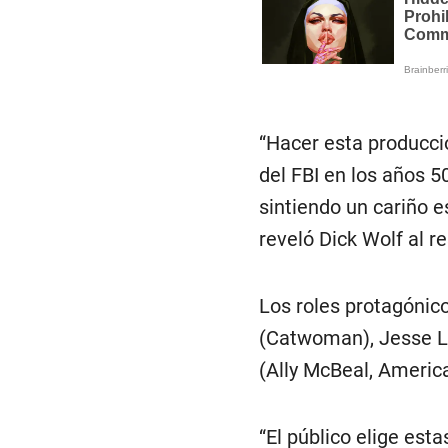
“Hacer esta producci
del FBI en los años 50
sintiendo un cariño e
reveló Dick Wolf al r
Los roles protagónic
(Catwoman), Jesse Le
(Ally McBeal, America
“El público elige es