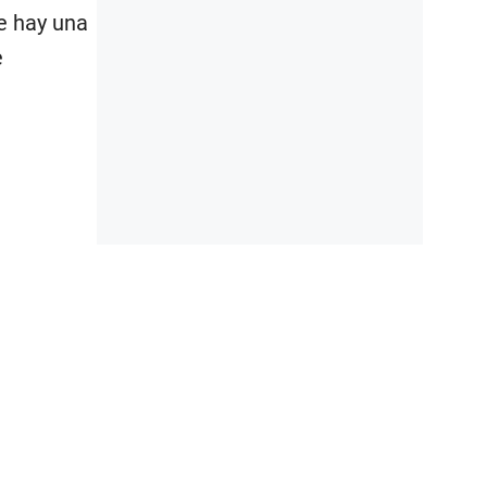
ue hay una
e