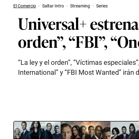
El Comercio
·
Saltar Intro
·
Streaming
·
Series
Universal+ estrena
orden”, “FBI”, “On
“La ley y el orden”, “Víctimas especiales
International” y “FBI Most Wanted” irán 