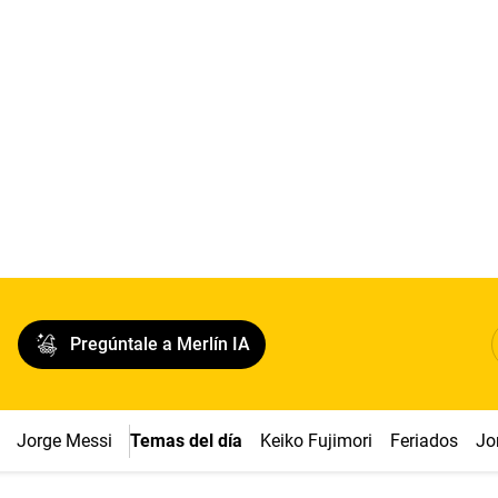
Pregúntale a Merlín IA
Jorge Messi
Temas del día
Keiko Fujimori
Feriados
Jo