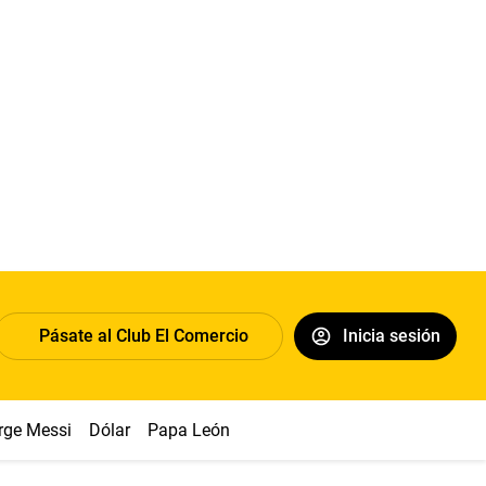
Pásate al Club El Comercio
Inicia sesión
rge Messi
Dólar
Papa León XIV
Congreso
Machu Picchu