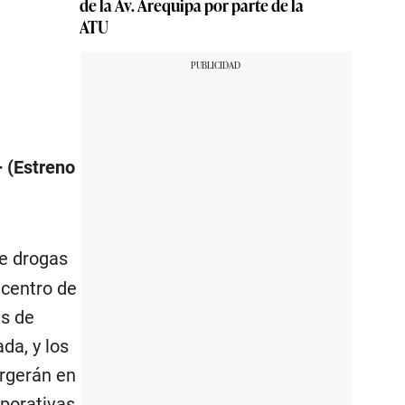
de la Av. Arequipa por parte de la
ATU
 (Estreno
e drogas
icentro de
as de
da, y los
ergerán en
rporativas