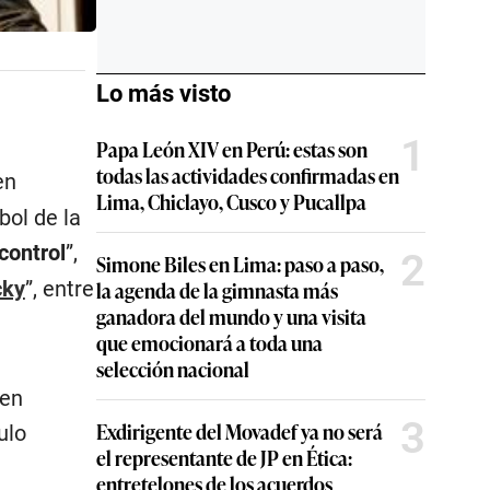
Lo más visto
1
Papa León XIV en Perú: estas son
todas las actividades confirmadas en
en
Lima, Chiclayo, Cusco y Pucallpa
bol de la
control
”,
2
Simone Biles en Lima: paso a paso,
la agenda de la gimnasta más
cky
”, entre
ganadora del mundo y una visita
que emocionará a toda una
selección nacional
ven
3
Exdirigente del Movadef ya no será
ulo
el representante de JP en Ética:
entretelones de los acuerdos