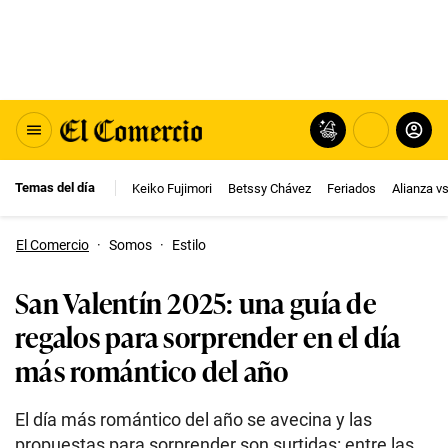
Temas del día
Keiko Fujimori
Betssy Chávez
Feriados
Alianza v
El Comercio
·
Somos
·
Estilo
San Valentín 2025: una guía de
regalos para sorprender en el día
más romántico del año
El día más romántico del año se avecina y las
propuestas para sorprender son surtidas: entre las