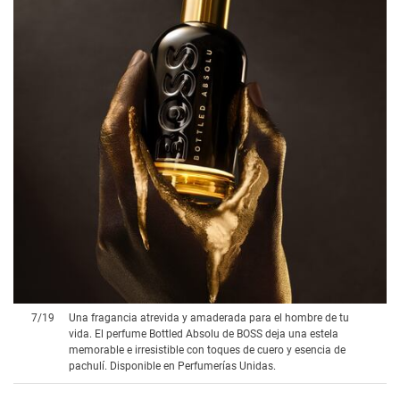
7
/
19
Una fragancia atrevida y amaderada para el hombre de tu
vida. El perfume Bottled Absolu de BOSS deja una estela
memorable e irresistible con toques de cuero y esencia de
pachulí. Disponible en Perfumerías Unidas.