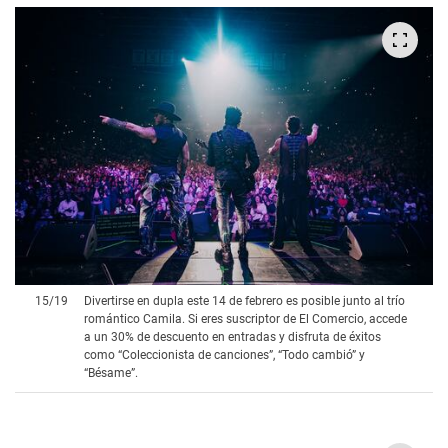
15
/
19
Divertirse en dupla este 14 de febrero es posible junto al trío
romántico Camila. Si eres suscriptor de El Comercio, accede
a un 30% de descuento en entradas y disfruta de éxitos
como “Coleccionista de canciones”, “Todo cambió” y
“Bésame”.