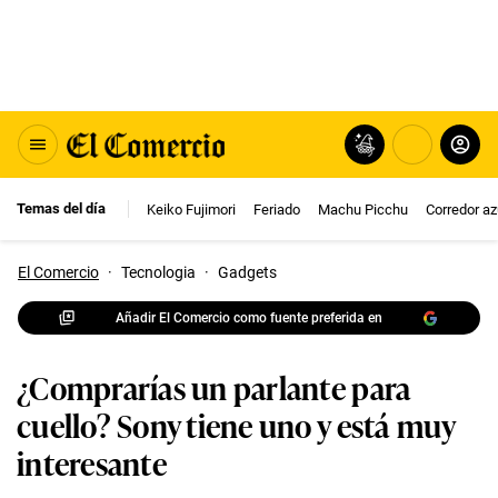
Temas del día
Keiko Fujimori
Feriado
Machu Picchu
Corredor az
El Comercio
·
Tecnologia
·
Gadgets
Añadir El Comercio como fuente preferida en
¿Comprarías un parlante para
cuello? Sony tiene uno y está muy
interesante