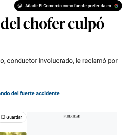
Añadir El Comercio como fuente preferida en
 del chofer culpó
llo, conductor involucrado, le reclamó por
ando del fuerte accidente
Guardar