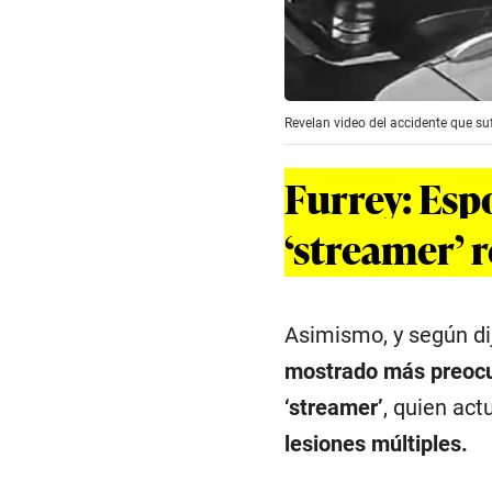
Revelan video del accidente que suf
Furrey: Espo
‘streamer’ 
Asimismo, y según di
mostrado más preocup
‘streamer’
, quien act
lesiones múltiples.