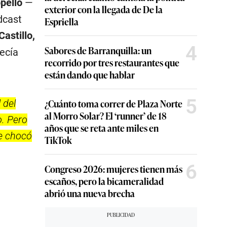
pello
—
exterior con la llegada de De la
dcast
Espriella
astillo,
4
Sabores de Barranquilla: un
ecía
recorrido por tres restaurantes que
están dando que hablar
5
¿Cuánto toma correr de Plaza Norte
 del
al Morro Solar? El ‘runner’ de 18
o. Pero
años que se reta ante miles en
se chocó
TikTok
6
Congreso 2026: mujeres tienen más
escaños, pero la bicameralidad
abrió una nueva brecha