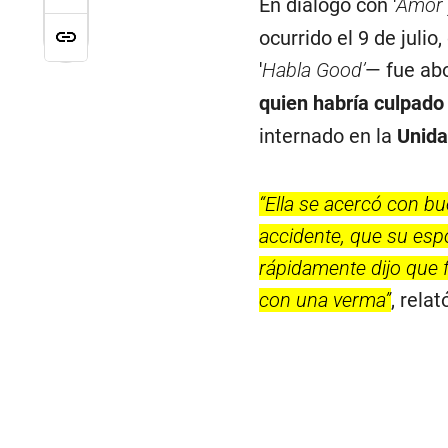
En diálogo con '
Amor 
ocurrido el 9 de juli
'
Habla Good’
— fue abo
quien habría culpado 
internado en la
Unida
“Ella se acercó con bue
accidente, que su esp
rápidamente dijo que 
con una verma”
, rela