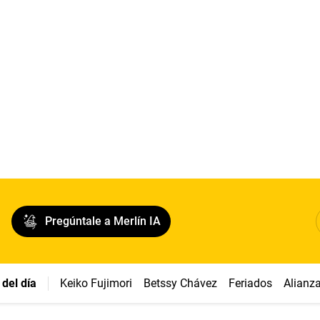
Pregúntale a Merlín IA
del día
Keiko Fujimori
Betssy Chávez
Feriados
Alianz