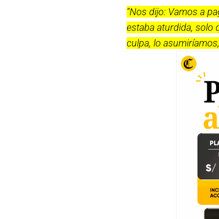
“Nos dijo: Vamos a pa
estaba aturdida, solo 
culpa, lo asumiríamos