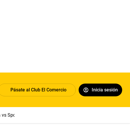
Pásate al Club El Comercio
Inicia sesión
a vs Sport Boys
Jorge Messi
Dólar
Papa León XIV
Congre