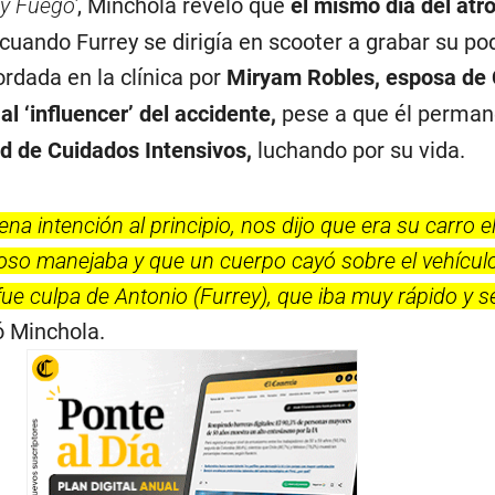
y Fuego’
, Minchola reveló que
el mismo día del atro
o, cuando Furrey se dirigía en scooter a grabar su po
rdada en la clínica por
Miryam Robles, esposa de C
al ‘influencer’ del accidente,
pese a que él perman
d de Cuidados Intensivos,
luchando por su vida.
na intención al principio, nos dijo que era su carro el
oso manejaba y que un cuerpo cayó sobre el vehícul
fue culpa de Antonio (Furrey), que iba muy rápido y 
tó Minchola.