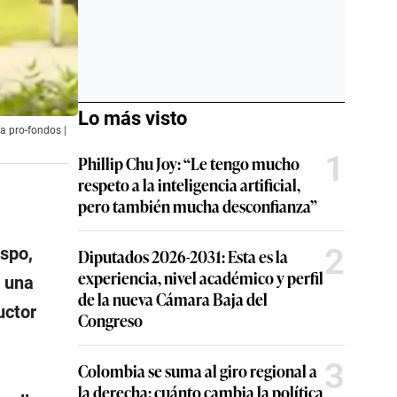
Lo más visto
fa pro-fondos |
1
Phillip Chu Joy: “Le tengo mucho
respeto a la inteligencia artificial,
pero también mucha desconfianza”
2
spo,
Diputados 2026-2031: Esta es la
experiencia, nivel académico y perfil
o una
de la nueva Cámara Baja del
uctor
Congreso
3
Colombia se suma al giro regional a
la derecha: cuánto cambia la política