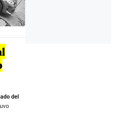
al
o
tado del
tuvo