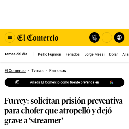
Temas del día
Keiko Fujimori
Feriados
Jorge Messi
Dólar
Ali
El Comercio
·
Tvmas
·
Famosos
Añadir El Comercio como fuente preferida en
Furrey: solicitan prisión preventiva
para chofer que atropelló y dejó
grave a ‘streamer’