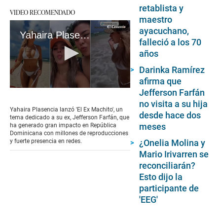
retablista y
VIDEO RECOMENDADO
maestro
ayacuchano,
Yahaira Plasencia y su éxito 'El Ex Machito' en República Dominicana
falleció a los 70
años
Darinka Ramírez
afirma que
0
Jefferson Farfán
seconds
no visita a su hija
of
Yahaira Plasencia lanzó 'El Ex Machito', un
desde hace dos
1
tema dedicado a su ex, Jefferson Farfán, que
minute,
meses
ha generado gran impacto en República
38
Dominicana con millones de reproducciones
seconds
y fuerte presencia en redes.
¿Onelia Molina y
Mario Irivarren se
reconciliarán?
Esto dijo la
participante de
'EEG'