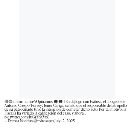
🔴🔵
#InformamosYOpinamos
🗯🗯 | En diálogo con Exitosa, el abogado de
Antonio Crespo 'Furrey', Jener Cáriga, señaló que el responsable del atropello
de su patrocinado tuvo la intención de cometer dicho acto. Por tal motivo, la
Fiscalía ha variado la calificación del caso, y ahora…
pic.twitter.com/IuGrZbXVxZ
— Exitosa Noticias (@exitosape)
July 12, 2025