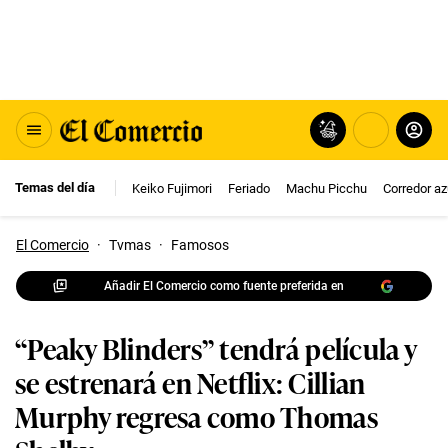
Temas del día
Keiko Fujimori
Feriado
Machu Picchu
Corredor az
El Comercio
·
Tvmas
·
Famosos
Añadir El Comercio como fuente preferida en
“Peaky Blinders” tendrá película y
se estrenará en Netflix: Cillian
Murphy regresa como Thomas