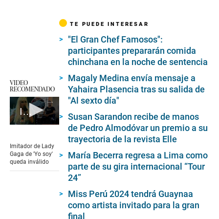
TE PUEDE INTERESAR
"El Gran Chef Famosos":
participantes prepararán comida
chinchana en la noche de sentencia
Magaly Medina envía mensaje a
VIDEO
Yahaira Plasencia tras su salida de
RECOMENDADO
"Al sexto día"
Imitador de Lady Gaga con problemas de salud
Susan Sarandon recibe de manos
de Pedro Almodóvar un premio a su
0
seconds
trayectoria de la revista Elle
of
Imitador de Lady
6
María Becerra regresa a Lima como
Gaga de 'Yo soy'
minutes,
queda inválido
parte de su gira internacional “Tour
49
seconds
24”
Miss Perú 2024 tendrá Guaynaa
como artista invitado para la gran
final