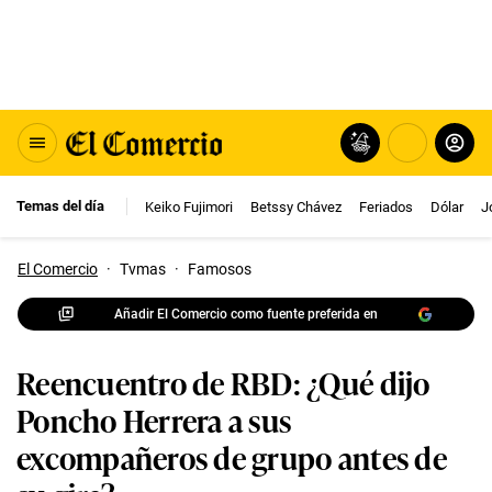
Temas del día
Keiko Fujimori
Betssy Chávez
Feriados
Dólar
J
El Comercio
·
Tvmas
·
Famosos
Añadir El Comercio como fuente preferida en
Reencuentro de RBD: ¿Qué dijo
Poncho Herrera a sus
excompañeros de grupo antes de