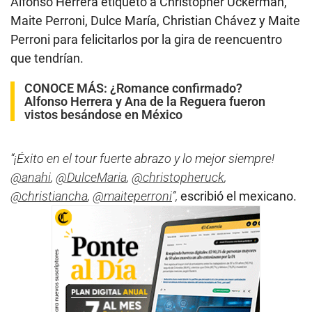
Alfonso Herrera etiquetó a Christopher Uckerman,
Maite Perroni, Dulce María, Christian Chávez y Maite
Perroni para felicitarlos por la gira de reencuentro
que tendrían.
CONOCE MÁS:
¿Romance confirmado?
Alfonso Herrera y Ana de la Reguera fueron
vistos besándose en México
“¡Éxito en el tour fuerte abrazo y lo mejor siempre!
@anahi
,
@DulceMaria
,
@christopheruck
,
@christiancha
,
@maiteperroni
”,
escribió el mexicano.