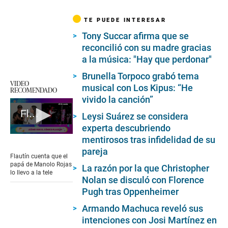
TE PUEDE INTERESAR
Tony Succar afirma que se
reconcilió con su madre gracias
a la música: "Hay que perdonar"
Brunella Torpoco grabó tema
VIDEO
musical con Los Kipus: “He
RECOMENDADO
vivido la canción”
Flautín cuenta que el papá de Manolo Rojas lo llevo a la tele
Leysi Suárez se considera
experta descubriendo
0
mentirosos tras infidelidad de su
seconds
pareja
of
Flautín cuenta que el
1
papá de Manolo Rojas
La razón por la que Christopher
minute,
lo llevo a la tele
3
Nolan se disculó con Florence
seconds
Pugh tras Oppenheimer
Armando Machuca reveló sus
intenciones con Josi Martínez en