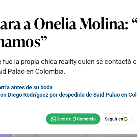
ra a Onelia Molina: “
amamos”
fue la propia chica reality quien se contactó 
aid Palao en Colombia.
orria antes de su boda
 con Diego Rodríguez por despedida de Said Palao en Co
Seguir en