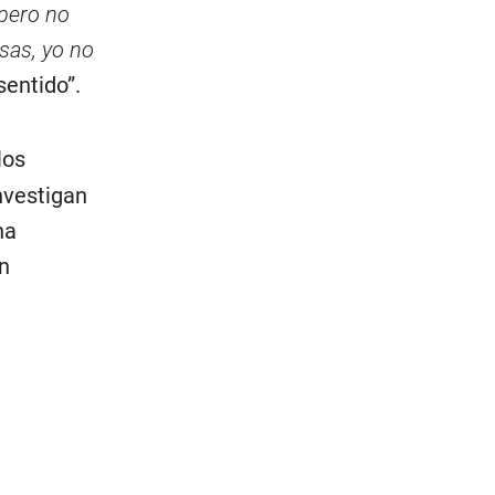
 pero no
sas, yo no
sentido”.
los
nvestigan
na
en