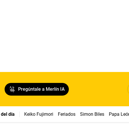
Pregúntale a Merlín IA
del día
Keiko Fujimori
Feriados
Simon Biles
Papa Leó