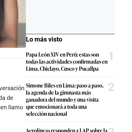
Lo más visto
1
Papa León XIV en Perú: estas son
todas las actividades confirmadas en
Lima, Chiclayo, Cusco y Pucallpa
2
Simone Biles en Lima: paso a paso,
versación
la agenda de la gimnasta más
da de
ganadora del mundo y una visita
que emocionará a toda una
ien llamo
selección nacional
Aerolíneas responden a LAP sobre la