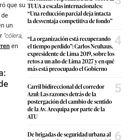
3
aró que su
TUUA a escalas internacionales:
“Una reducción parcial deja intacta
a de
la desventaja competitiva de fondo”
en un
or
“cólera,
4
“La organización está recuperando
el tiempo perdido”: Carlos Neuhaus,
rren
en
expresidente de Lima 2019, sobre los
retos a un año de Lima 2027 y en qué
más está preocupado el Gobierno
a:
 de
5
Carril bidireccional del corredor
Azul: Las razones detrás de la
postergación del cambio de sentido
de la Av. Arequipa por parte de la
ATU
6
De brigadas de seguridad urbana al