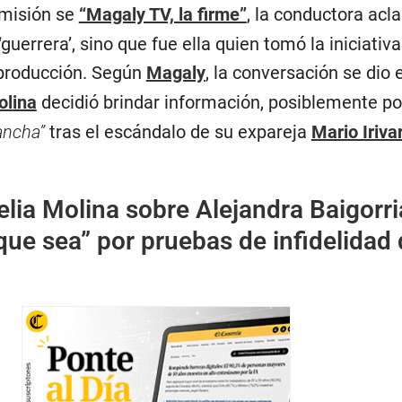
emisión se
“Magaly TV, la firme”
, la conductora acl
guerrera’, sino que fue ella quien tomó la iniciativ
producción. Según
Magaly
, la conversación se dio 
olina
decidió brindar información, posiblemente p
ancha”
tras el escándalo de su expareja
Mario Iriva
lia Molina sobre Alejandra Baigorri
 que sea” por pruebas de infidelidad