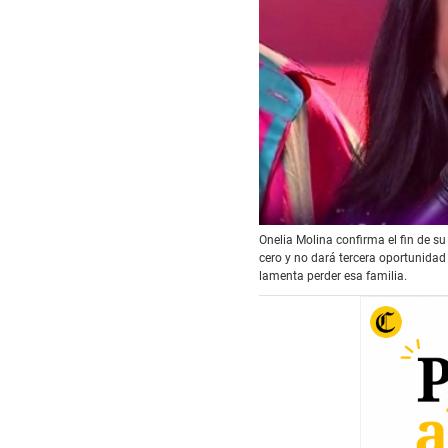
00:00
/
03:01
Onel
Onelia Molina confirma el fin de s
cero y no dará tercera oportunidad
lamenta perder esa familia.