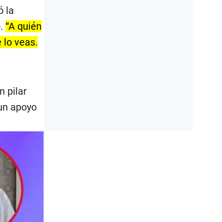
ó la
o.
“A quién
e lo veas.
 pilar
 un apoyo