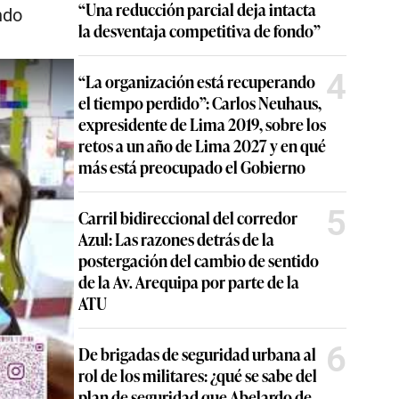
“Una reducción parcial deja intacta
ndo
la desventaja competitiva de fondo”
4
“La organización está recuperando
el tiempo perdido”: Carlos Neuhaus,
expresidente de Lima 2019, sobre los
retos a un año de Lima 2027 y en qué
más está preocupado el Gobierno
5
Carril bidireccional del corredor
Azul: Las razones detrás de la
postergación del cambio de sentido
de la Av. Arequipa por parte de la
ATU
6
De brigadas de seguridad urbana al
rol de los militares: ¿qué se sabe del
plan de seguridad que Abelardo de