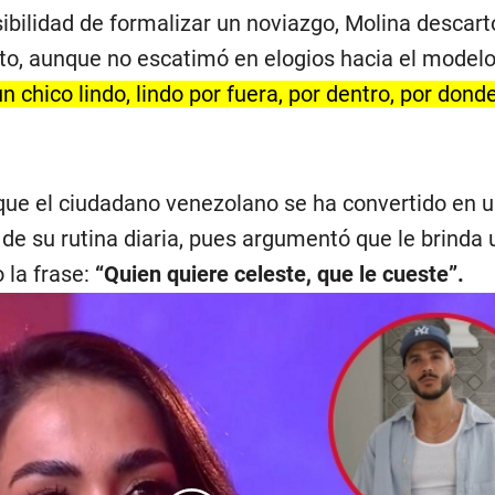
ibilidad de formalizar un noviazgo, Molina descart
o, aunque no escatimó en elogios hacia el model
un chico lindo, lindo por fuera, por dentro, por dond
e el ciudadano venezolano se ha convertido en un
de su rutina diaria, pues argumentó que le brinda
la frase:
“Quien quiere celeste, que le cueste”.