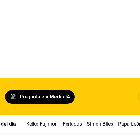
Pregúntale a Merlín IA
del día
Keiko Fujimori
Feriados
Simon Biles
Papa Leó