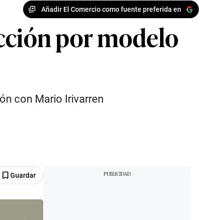
Añadir El Comercio como fuente preferida en
acción por modelo
ión con Mario Irivarren
Guardar