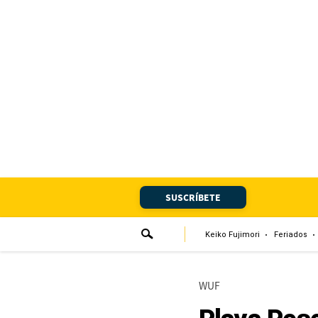
Portada
Edición Impresa
Club El Comercio
Newsletters
Editorial
SUSCRÍBETE
Día 1
Audiencias Vecinales
Keiko Fujimori
Feriados
Corresponsales escolares
WUF
Podcast
Juegos