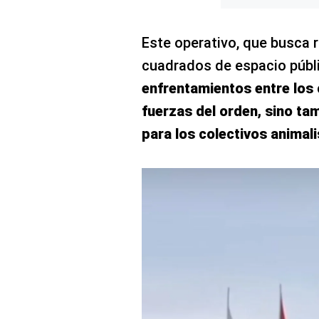
Concesionarias
Principios
Rectores
Este operativo, que busca 
cuadrados de espacio públ
Buenas
Prácticas
enfrentamientos entre los 
Políticas
fuerzas del orden, sino tam
De
Privacidad
para los colectivos animali
Política
Integrada
De
Gestión
Derechos
Arco
Política
De
Cookies