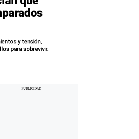
cian que
amparados
ientos y tensión,
os para sobrevivir.