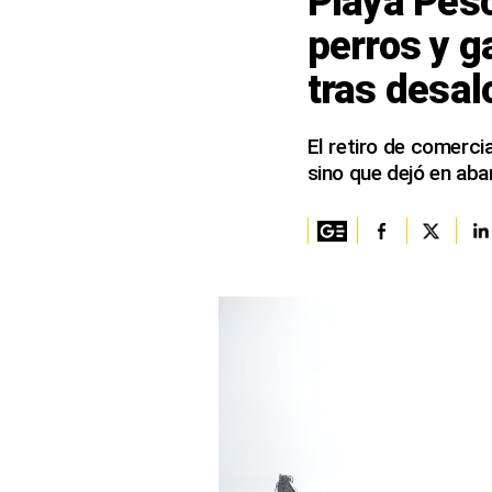
Playa Pes
perros y g
Columnistas
tras desal
Provecho
Saltar intro
El retiro de comerci
sino que dejó en aba
Política
Economía
ECData
Lima
Perú
Mundo
DT
Luces