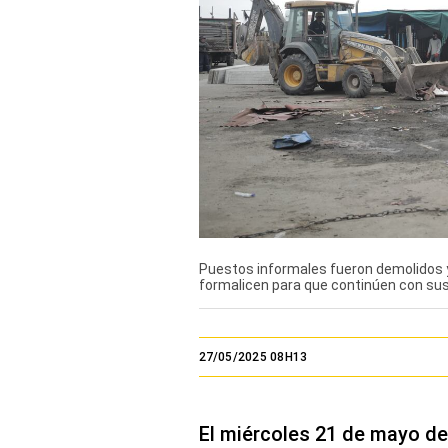
TV+
Tecnología y ciencias
Somos
Bienestar
Hogar y Familia
Respuestas
Mag
Puestos informales fueron demolidos y
formalicen para que continúen con sus
Viù
Vamos
27/05/2025 08H13
Ruedas y Tuercas
Casa y Más
El miércoles 21 de mayo de