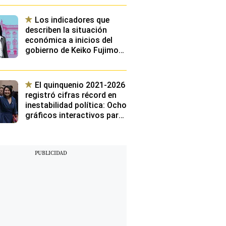
esperando ser adoptados
Los indicadores que
describen la situación
económica a inicios del
gobierno de Keiko Fujimori:
¿Cuáles serán los
principales retos de su
gestión?
El quinquenio 2021-2026
registró cifras récord en
inestabilidad política: Ocho
gráficos interactivos para
conocer los cargos más
volátiles de los últimos
cinco años