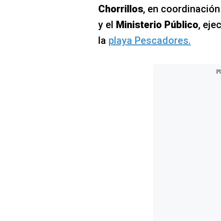
Chorrillos
, en coordinación
El Dominical
y el
Ministerio Público
, eje
Desde la redacción
la
playa Pescadores.
Videos
Archivo El Comercio
Notas contratadas
Blogs
Colecciones El Comercio
elcomercio.pe
Términos
Y
Condiciones
De
Uso
Oficinas