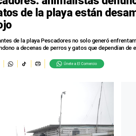
cadores: animalistas denun
atos de la playa están des
ojo
antes de la playa Pescadores no solo generó enfrentam
ndono a decenas de perros y gatos que dependían de ell
Únete a El Comercio