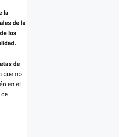
e la
ales de la
de los
lidad.
jetas de
n que no
én en el
 de