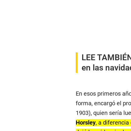
LEE TAMBIÉ
en las navida
En esos primeros añ
forma, encargó el pro
1903), quien sería l
Horsley
, a diferenci