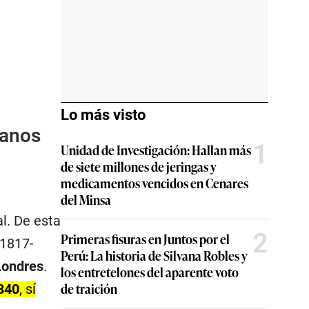
Lo más visto
uanos
1
Unidad de Investigación: Hallan más
de siete millones de jeringas y
medicamentos vencidos en Cenares
del Minsa
l. De esta
2
Primeras fisuras en Juntos por el
1817-
Perú: La historia de Silvana Robles y
Londres
.
los entretelones del aparente voto
de traición
840
, sí