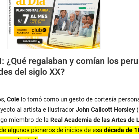
N:
¿Qué regalaban y comían los per
des del siglo XX?
os,
Cole
lo tomó como un gesto de cortesía persona
yecto al artista e ilustrador
John Callcott Horsley
(
uego miembro de la
Real Academia de las Artes de 
a de algunos pioneros de inicios de esa
década de 1