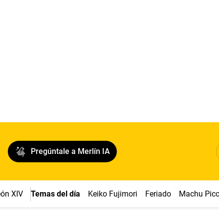
Pregúntale a Merlín IA
ón XIV
Temas del día
Keiko Fujimori
Feriado
Machu Pic