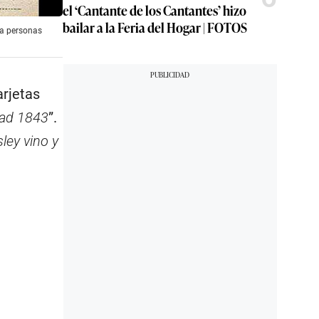
el ‘Cantante de los Cantantes’ hizo
bailar a la Feria del Hogar | FOTOS
 a personas
arjetas
dad 1843
”.
ley vino y