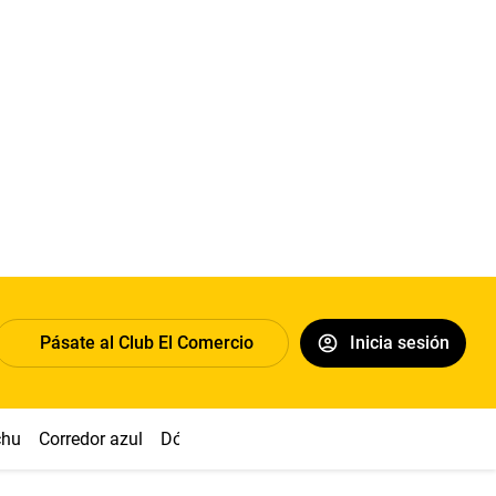
Pásate al Club El Comercio
Inicia sesión
chu
Corredor azul
Dólar
Congreso
Nasca
Acuña
Toled