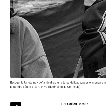
Escoger la tarjeta navideña ideal era una tarea delicada, pues el mensaje 
la admiración. (Foto: Archivo Histórico de El Comercio)
Por
Carlos Batalla