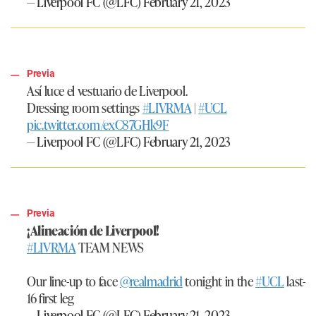
— Liverpool FC (@LFC)
February 21, 2023
Previa
Así luce el vestuario de Liverpool.
Dressing room settings
#LIVRMA
|
#UCL
pic.twitter.com/exC87GHk9F
— Liverpool FC (@LFC)
February 21, 2023
Previa
¡Alineación de Liverpool!
#LIVRMA
TEAM NEWS
Our line-up to face
@realmadrid
tonight in the
#UCL
last-
16 first leg
— Liverpool FC (@LFC)
February 21, 2023