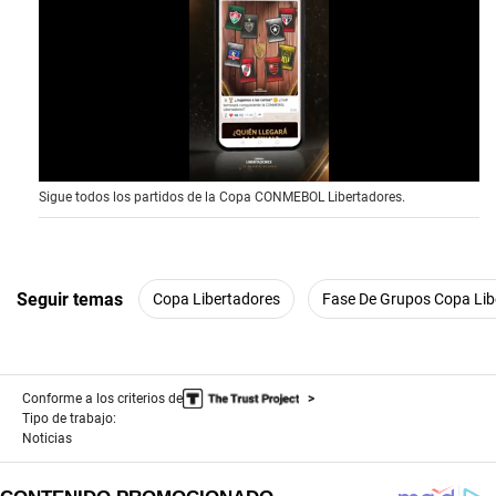
0
Sigue todos los partidos de la Copa CONMEBOL Libertadores.
s
e
c
o
n
d
Seguir temas
Copa Libertadores
Fase De Grupos Copa Lib
s
o
f
1
5
Conforme a los criterios de
s
e
Tipo de trabajo:
c
Noticias
o
n
d