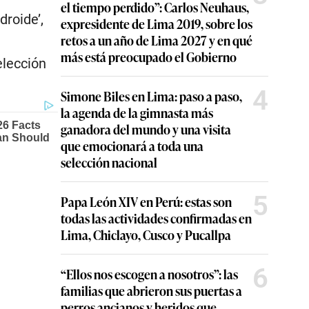
el tiempo perdido”: Carlos Neuhaus,
droide’,
expresidente de Lima 2019, sobre los
retos a un año de Lima 2027 y en qué
más está preocupado el Gobierno
elección
4
Simone Biles en Lima: paso a paso,
la agenda de la gimnasta más
ganadora del mundo y una visita
que emocionará a toda una
selección nacional
5
Papa León XIV en Perú: estas son
todas las actividades confirmadas en
Lima, Chiclayo, Cusco y Pucallpa
6
“Ellos nos escogen a nosotros”: las
familias que abrieron sus puertas a
perros ancianos y heridos que