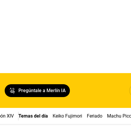
Pregúntale a Merlín IA
ón XIV
Temas del día
Keiko Fujimori
Feriado
Machu Pic