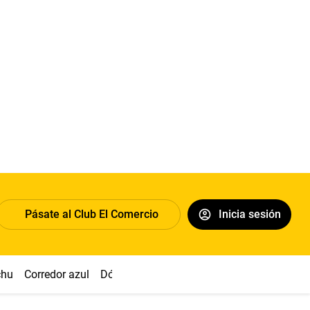
Pásate al Club El Comercio
Inicia sesión
chu
Corredor azul
Dólar
Congreso
Nasca
Acuña
Toled