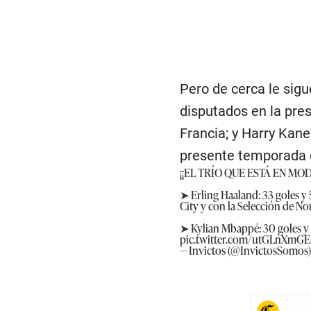
Pero de cerca le sigu
disputados en la pre
Francia; y Harry Kane
presente temporada c
¡¡EL TRÍO QUE ESTÁ EN MO
➤ Erling Haaland: 33 goles y
City y con la Selección de No
➤ Kylian Mbappé: 30 goles y 7
pic.twitter.com/utGLnXmGE
— Invictos (@InvictosSomos