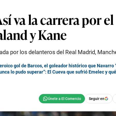
sí va la carrera por e
aland y Kane
tada por los delanteros del Real Madrid, Manch
roico gol de Barcos, el goleador histórico que Navarro ‘
 nunca lo pudo superar”: El Cueva que sufrió Emelec y qu
Seguir en