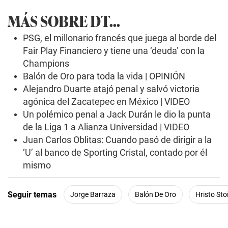
MÁS SOBRE DT...
PSG, el millonario francés que juega al borde del
Fair Play Financiero y tiene una ‘deuda’ con la
Champions
Balón de Oro para toda la vida | OPINIÓN
Alejandro Duarte atajó penal y salvó victoria
agónica del Zacatepec en México | VIDEO
Un polémico penal a Jack Durán le dio la punta
de la Liga 1 a Alianza Universidad | VIDEO
Juan Carlos Oblitas: Cuando pasó de dirigir a la
‘U’ al banco de Sporting Cristal, contado por él
mismo
Seguir temas
Jorge Barraza
Balón De Oro
Hristo Sto