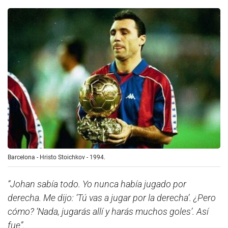
Barcelona - Hristo Stoichkov - 1994.
“Johan sabía todo. Yo nunca había jugado por
derecha. Me dijo: ‘Tú vas a jugar por la derecha’. ¿Pero
cómo? ‘Nada, jugarás allí y harás muchos goles’. Así
fue”.