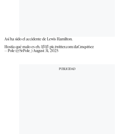
Así ha sido el accidente de Lewis Hamilton.
Hostia qué malo es eh. 🤣🤣
pic.twitter.com/daCmqst6ez
— Pole (@SrPole_)
August 31, 2025