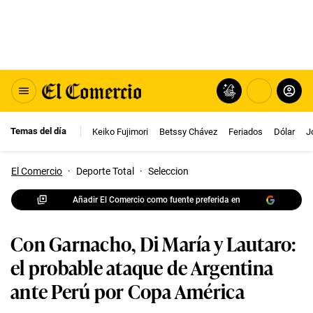
Temas del día
Keiko Fujimori
Betssy Chávez
Feriados
Dólar
J
El Comercio
·
Deporte Total
·
Seleccion
Añadir El Comercio como fuente preferida en
Con Garnacho, Di María y Lautaro:
el probable ataque de Argentina
ante Perú por Copa América