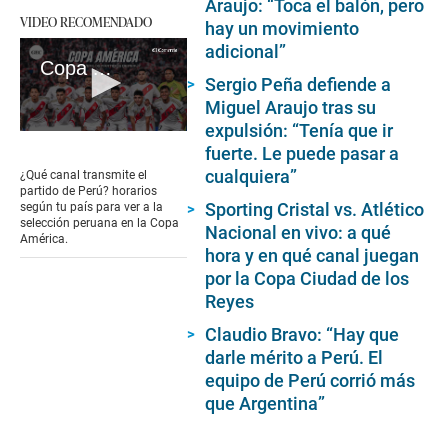
Araujo: “Toca el balón, pero
VIDEO RECOMENDADO
hay un movimiento
adicional”
Copa América 2024: ¿cuándo y dónde ver los partidos de la selección peruana?
Sergio Peña defiende a
Miguel Araujo tras su
expulsión: “Tenía que ir
0
fuerte. Le puede pasar a
seconds
of
cualquiera”
¿Qué canal transmite el
1
partido de Perú? horarios
minute,
Sporting Cristal vs. Atlético
según tu país para ver a la
30
selección peruana en la Copa
Nacional en vivo: a qué
seconds
América.
hora y en qué canal juegan
por la Copa Ciudad de los
Reyes
Claudio Bravo: “Hay que
darle mérito a Perú. El
equipo de Perú corrió más
que Argentina”