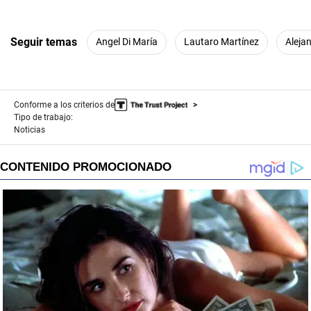
Seguir temas
Angel Di María
Lautaro Martínez
Aleja
Conforme a los criterios de
Tipo de trabajo:
Noticias