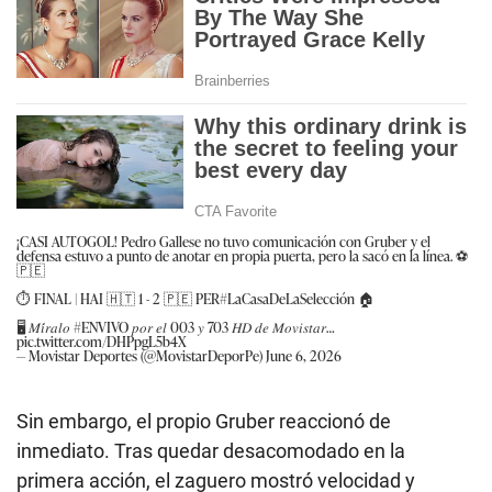
¡CASI AUTOGOL! Pedro Gallese no tuvo comunicación con Gruber y el
defensa estuvo a punto de anotar en propia puerta, pero la sacó en la línea. ⚽
🇵🇪
⏱️ FINAL | HAI 🇭🇹 1 - 2 🇵🇪 PER
#LaCasaDeLaSelección
🏠
🖥️ 𝑀𝑖́𝑟𝑎𝑙𝑜
#ENVIVO
𝑝𝑜𝑟 𝑒𝑙 003 𝑦 703 𝐻𝐷 𝑑𝑒 𝑀𝑜𝑣𝑖𝑠𝑡𝑎𝑟…
pic.twitter.com/DHPpgL5b4X
— Movistar Deportes (@MovistarDeporPe)
June 6, 2026
Sin embargo, el propio Gruber reaccionó de
inmediato. Tras quedar desacomodado en la
primera acción, el zaguero mostró velocidad y