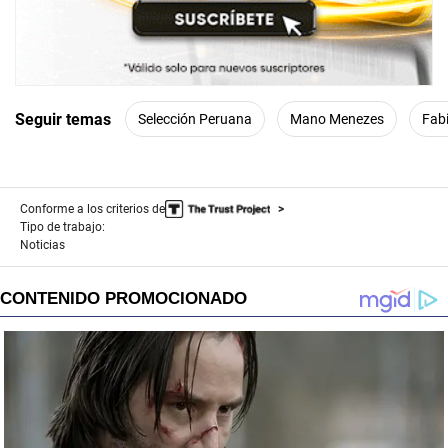
Seguir temas
Selección Peruana
Mano Menezes
Fab
Conforme a los criterios de
Tipo de trabajo:
Noticias