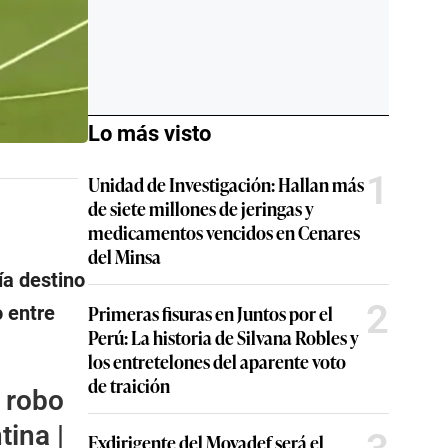
Lo más visto
1
Unidad de Investigación: Hallan más
de siete millones de jeringas y
medicamentos vencidos en Cenares
del Minsa
ía destino
2
Primeras fisuras en Juntos por el
o entre
Perú: La historia de Silvana Robles y
los entretelones del aparente voto
de traición
 robo
tina |
Exdirigente del Movadef será el