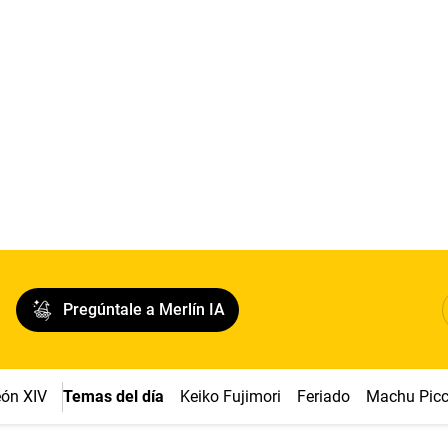
Pregúntale a Merlín IA
ón XIV
Temas del día
Keiko Fujimori
Feriado
Machu Pic