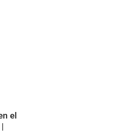
en el
|