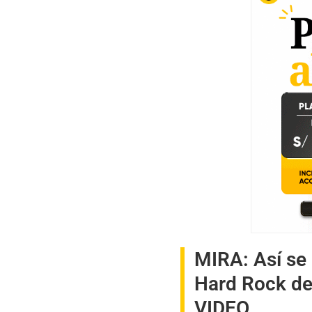
V
o
l
u
m
e
9
0
%
MIRA:
Así se
Hard Rock de
VIDEO