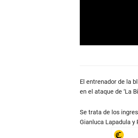
0
s
e
c
o
n
d
El entrenador de la b
s
o
en el ataque de ‘La Bi
f
2
5
s
Se trata de los ingr
e
c
Gianluca Lapadula y 
o
n
d
s