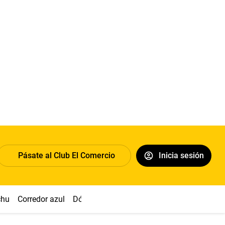
Pásate al Club El Comercio
Inicia sesión
chu
Corredor azul
Dólar
Congreso
Nasca
Acuña
Toled