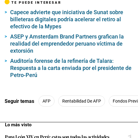
TE PUEDE INTERESAR
Capece advierte que iniciativa de Sunat sobre
billeteras digitales podría acelerar el retiro al
efectivo de la Mypes
ASEP y Amsterdam Brand Partners grafican la
realidad del emprendedor peruano víctima de
extorsión
Auditoría forense de la refinería de Talara:
Respuesta a la carta enviada por el presidente de
Petro-Perú
Seguir temas
AFP
Rentabilidad De AFP
Fondos Previ
Lo más visto
Papa León XIV en Perú: estas son todas las actividades