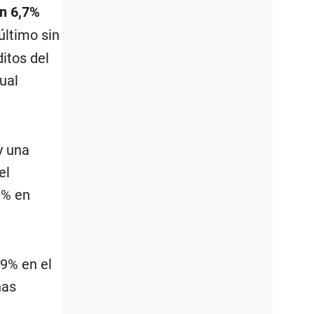
en 6,7%
último sin
itos del
ual
y una
el
8% en
,9% en el
nas