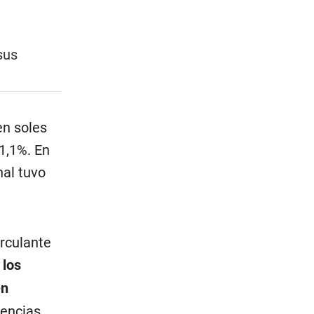
 sus
en soles
1,1%. En
nal tuvo
rculante
,
los
en
rencias