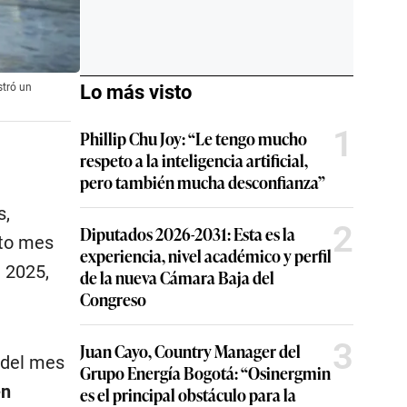
Lo más visto
stró un
1
Phillip Chu Joy: “Le tengo mucho
respeto a la inteligencia artificial,
pero también mucha desconfianza”
s,
2
Diputados 2026-2031: Esta es la
nto mes
experiencia, nivel académico y perfil
 2025,
de la nueva Cámara Baja del
Congreso
3
Juan Cayo, Country Manager del
 del mes
Grupo Energía Bogotá: “Osinergmin
en
es el principal obstáculo para la