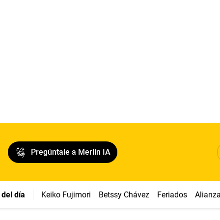
Pregúntale a Merlín IA
del día
Keiko Fujimori
Betssy Chávez
Feriados
Alianz