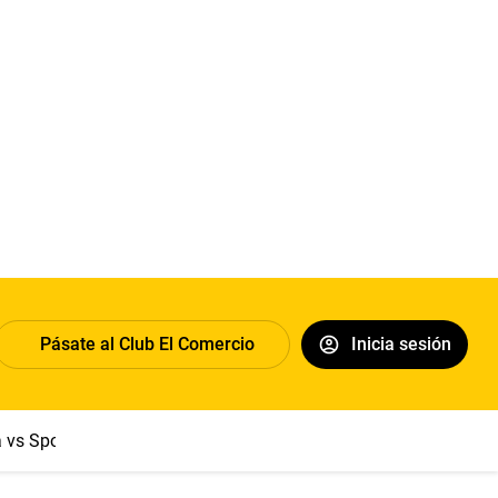
Pásate al Club El Comercio
Inicia sesión
a vs Sport Boys
Jorge Messi
Dólar
Papa León XIV
Congre