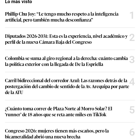
Lo más visto
1
Phillip Chu Joy: “Le tengo mucho respeto a la inteligencia
artificial, pero también mucha desconfianza”
2
Diputados 2026-2031: Esta es la experiencia, nivel académico y
perfil de la nueva Cámara Baja del Congreso
3
Colombia se suma al giro regional a la derecha: cuánto cambia
la política exterior con la llegada de De la Espriella
4
Carril bidireccional del corredor Azul: Las razones detrás de la
postergación del cambio de sentido de la Av. Arequipa por parte
de la ATU
5
¿Cuánto toma correr de Plaza Norte al Morro Solar? El
‘runner’ de 18 años que se reta ante miles en TikTok
6
Congreso 2026: mujeres tienen más escaños, pero la
bicameralidad abrió una nueva brecha