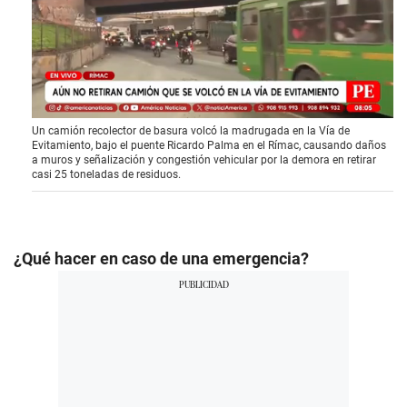
0
Un camión recolector de basura volcó la madrugada en la Vía de
s
Evitamiento, bajo el puente Ricardo Palma en el Rímac, causando daños
e
a muros y señalización y congestión vehicular por la demora en retirar
c
casi 25 toneladas de residuos.
o
n
d
s
o
f
¿Qué hacer en caso de una emergencia?
4
m
i
n
u
t
e
s
,
3