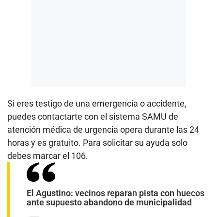
3
s
e
c
o
n
d
s
Si eres testigo de una emergencia o accidente,
puedes contactarte con el sistema SAMU de
atención médica de urgencia opera durante las 24
horas y es gratuito. Para solicitar su ayuda solo
debes marcar el 106.
El Agustino: vecinos reparan pista con huecos
ante supuesto abandono de municipalidad