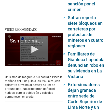
sanción por el
crimen
Sutran reporta
siete bloqueos en
carreteras por
VIDEO RECOMENDADO
protestas de
mineros en cuatro
Sismo de magnitud 5.3 sacude Pisco la mañana del 8 de julio de 2025
regiones
Familiares de
Gianluca Lapadula
denuncian robo en
0
su vivienda en La
seconds
of
Victoria
Un sismo de magnitud 5.3 sacudió Pisco la
4
mañana del 8 de julio a las 6:40 a.m., con
minutes,
Extorsionadores
epicentro a 29 km al oeste y 53 km de
3
profundidad. No se reportan daños ni
dejan granada
seconds
heridos, pero la población y colegios
entre sede de
permanecen en alerta.
Corte Superior de
Lima Norte y un