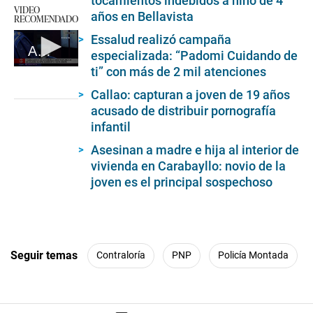
tocamientos indebidos a niño de 4
VIDEO
años en Bellavista
RECOMENDADO
Essalud realizó campaña
Asesinan a trabajadora de licorería
especializada: “Padomi Cuidando de
ti” con más de 2 mil atenciones
0
seconds
of
Callao: capturan a joven de 19 años
1
acusado de distribuir pornografía
minute,
infantil
58
seconds
Asesinan a madre e hija al interior de
vivienda en Carabayllo: novio de la
joven es el principal sospechoso
Seguir temas
Contraloría
PNP
Policía Montada