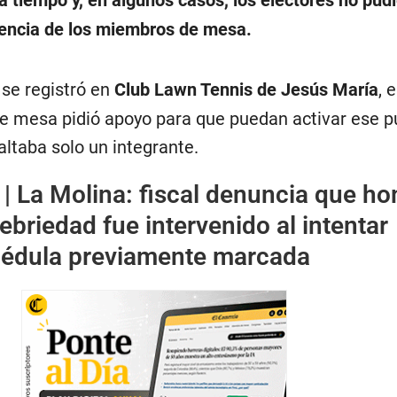
a tiempo y, en algunos casos, los electores no pud
tencia de los miembros de mesa.
 se registró en
Club Lawn Tennis de Jesús María
, 
 mesa pidió apoyo para que puedan activar ese p
faltaba solo un integrante.
 |
La Molina: fiscal denuncia que h
ebriedad fue intervenido al intentar
cédula previamente marcada