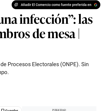
Añadir El Comercio como fuente preferida en
 una infección”: las
mbros de mesa |
l de Procesos Electorales (ONPE). Sin
mpo.
Guardar