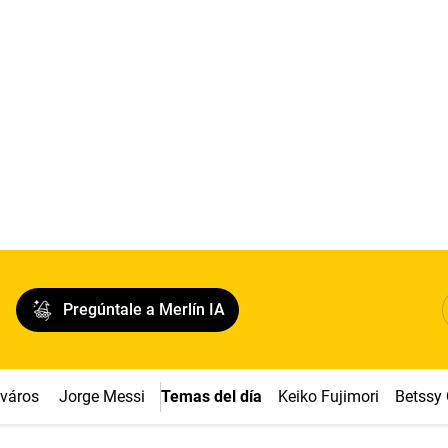
Pregúntale a Merlín IA
cváros
Jorge Messi
Temas del día
Keiko Fujimori
Betssy