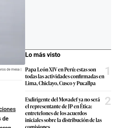
Lo más visto
1
Papa León XIV en Perú: estas son
bros de mesa |
todas las actividades confirmadas en
Lima, Chiclayo, Cusco y Pucallpa
2
Exdirigente del Movadef ya no será
el representante de JP en Ética:
ciones
entretelones de los acuerdos
s de
iniciales sobre la distribución de las
comisiones