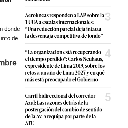
ieron
3
Aerolíneas responden a LAP sobre la
TUUA a escalas internacionales:
“Una reducción parcial deja intacta
en donde
la desventaja competitiva de fondo”
unto de
4
“La organización está recuperando
el tiempo perdido”: Carlos Neuhaus,
ombre
expresidente de Lima 2019, sobre los
retos a un año de Lima 2027 y en qué
más está preocupado el Gobierno
5
Carril bidireccional del corredor
Azul: Las razones detrás de la
postergación del cambio de sentido
de la Av. Arequipa por parte de la
ATU