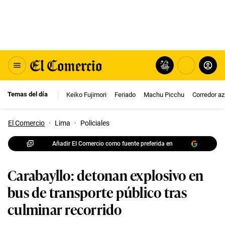
Temas del día
Keiko Fujimori
Feriado
Machu Picchu
Corredor az
El Comercio
·
Lima
·
Policiales
Añadir El Comercio como fuente preferida en
Carabayllo: detonan explosivo en
bus de transporte público tras
culminar recorrido