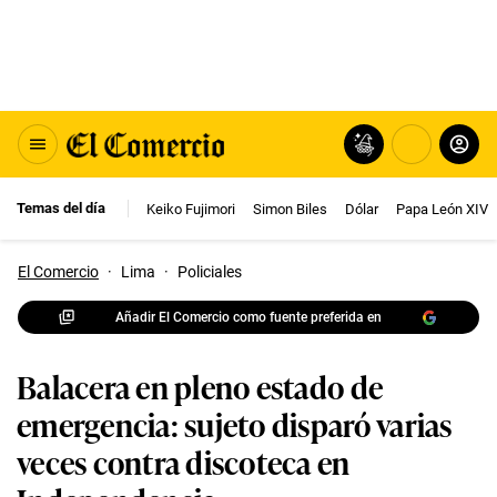
Temas del día
Keiko Fujimori
Simon Biles
Dólar
Papa León XIV
El Comercio
·
Lima
·
Policiales
Añadir El Comercio como fuente preferida en
Balacera en pleno estado de
emergencia: sujeto disparó varias
veces contra discoteca en