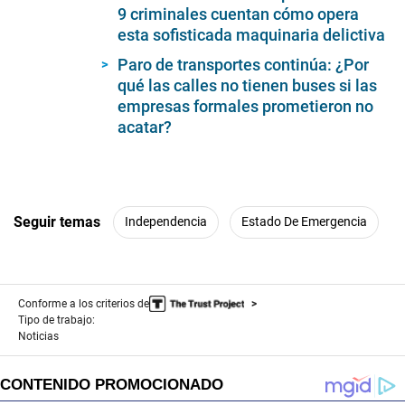
1
9 criminales cuentan cómo opera
minute,
esta sofisticada maquinaria delictiva
43
seconds
Paro de transportes continúa: ¿Por
qué las calles no tienen buses si las
empresas formales prometieron no
acatar?
Seguir temas
Independencia
Estado De Emergencia
Conforme a los criterios de
Tipo de trabajo:
Noticias