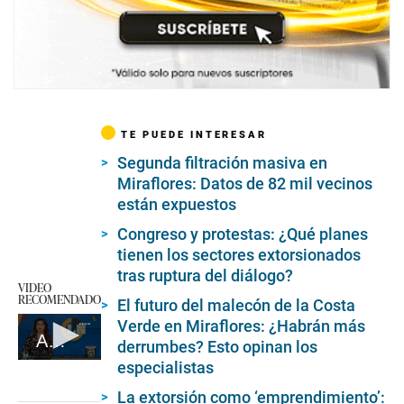
TE PUEDE INTERESAR
Segunda filtración masiva en
Miraflores: Datos de 82 mil vecinos
están expuestos
Congreso y protestas: ¿Qué planes
tienen los sectores extorsionados
tras ruptura del diálogo?
VIDEO
RECOMENDADO
El futuro del malecón de la Costa
Verde en Miraflores: ¿Habrán más
Asesinan a repartidor en la puerta de su casa
derrumbes? Esto opinan los
especialistas
0
seconds
of
La extorsión como ‘emprendimiento’: