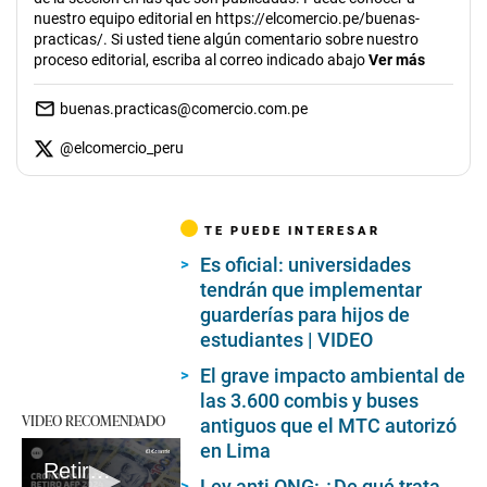
nuestro equipo editorial en https://elcomercio.pe/buenas-
practicas/. Si usted tiene algún comentario sobre nuestro
proceso editorial, escriba al correo indicado abajo
Ver más
buenas.practicas@comercio.com.pe
@
elcomercio_peru
TE PUEDE INTERESAR
Es oficial: universidades
tendrán que implementar
guarderías para hijos de
estudiantes | VIDEO
El grave impacto ambiental de
las 3.600 combis y buses
VIDEO RECOMENDADO
antiguos que el MTC autorizó
en Lima
Retiro AFP 2024: conoce el cronograma oficial para presentar la solicitud según el número de DNI
Ley anti ONG: ¿De qué trata