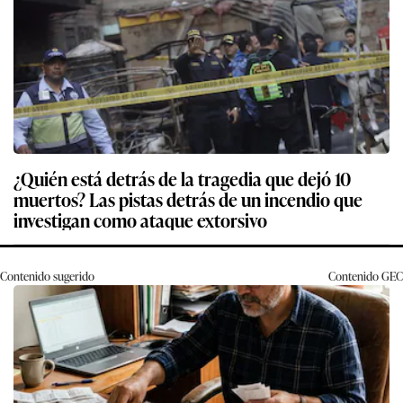
¿Quién está detrás de la tragedia que dejó 10
muertos? Las pistas detrás de un incendio que
investigan como ataque extorsivo
Contenido sugerido
Contenido
GEC