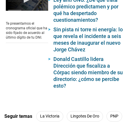
polémico predictamen y por
qué ha despertado
0
seconds
cuestionamientos?
of
Te presentamos el
2
cronograma oficial que ha
Sin pista ni torre ni energía: lo
minutes,
sido fijado de acuerdo al
que revela el incidente a seis
23
último dígito de tu DNI.
seconds
meses de inaugurar el nuevo
Jorge Chávez
Donald Castillo lidera
Dirección que fiscaliza a
Córpac siendo miembro de su
directorio: ¿cómo se percibe
esto?
Seguir temas
La Victoria
Lingotes De Oro
PNP