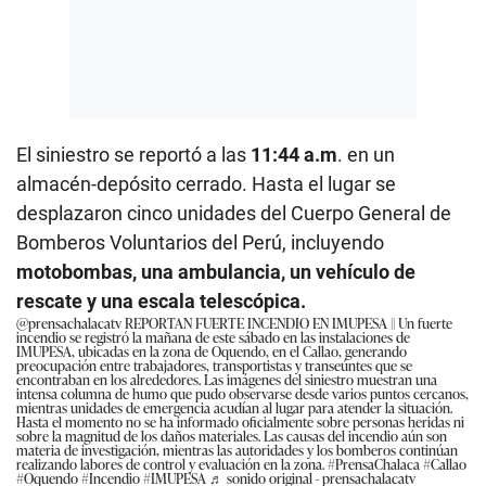
El siniestro se reportó a las
11:44 a.m
. en un
almacén-depósito cerrado. Hasta el lugar se
desplazaron cinco unidades del Cuerpo General de
Bomberos Voluntarios del Perú, incluyendo
motobombas, una ambulancia, un vehículo de
rescate y una escala telescópica.
@prensachalacatv
REPORTAN FUERTE INCENDIO EN IMUPESA || Un fuerte
incendio se registró la mañana de este sábado en las instalaciones de
IMUPESA, ubicadas en la zona de Oquendo, en el Callao, generando
preocupación entre trabajadores, transportistas y transeúntes que se
encontraban en los alrededores. Las imágenes del siniestro muestran una
intensa columna de humo que pudo observarse desde varios puntos cercanos,
mientras unidades de emergencia acudían al lugar para atender la situación.
Hasta el momento no se ha informado oficialmente sobre personas heridas ni
sobre la magnitud de los daños materiales. Las causas del incendio aún son
materia de investigación, mientras las autoridades y los bomberos continúan
realizando labores de control y evaluación en la zona.
#PrensaChalaca
#Callao
#Oquendo
#Incendio
#IMUPESA
♬ sonido original - prensachalacatv